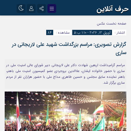
حرف آنلاین
نام کاربری یا نشانی ایمیل
اینستاگرام
تلگرام
صفحه نخست
عکس
انتشار :
آوریل 12, 2026 - 1:10 ب.ظ
مشاهده :
84
آپارات
گزارش تصویری: مراسم بزرگداشت شهید علی لاریجانی در
رمز عبور
ساری
مراسم گرامیداشت اربعین شهادت دکتر علی لاریجانی دبیر شورای عالی امنیت ملی در
مرا به خاطر بسپار
ساری با حضور خانواده ایشان، علاالدین بروجردی عضو کمیسیون امنیت ملی باهنر،
باهنر نماینده سابق مجلس و حسین طاهری مداح ملی با حضور هزاران نفر از مردم
ساری برگزار شد.