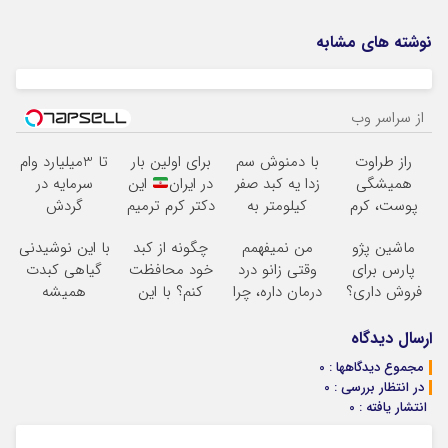
نوشته های مشابه
از سراسر وب
راز طراوت
با دمنوش سم
برای اولین بار
تا 3میلیارد وام
همیشگی
زدا یه کبد صفر
در ایران
این
سرمایه در
پوست، کرم
کیلومتر به
دکتر کرم ترمیم
گردش
جوانساز جلبک
خودت هدیه
کننده 23 روزه
فروشندگان =>
ماشین پژو
من نمیفهمم
چگونه از کبد
با این نوشیدنی
با 45%تخفیف
بده
ساخت!
فروشگاهت رو
پارس برای
وقتی زانو درد
خود محافظت
گیاهی کبدت
ثبت کن
فروش داری؟
درمان داره، چرا
کنم؟ با این
همیشه
اینجا سریع
دردش رو داری
دمنوش سم
پرقدرته55%تخفیف
بفروشش
تحمل میکنی؟
زدای گیاهی
ارسال دیدگاه
مجموع دیدگاهها : 0
در انتظار بررسی : 0
انتشار یافته : 0