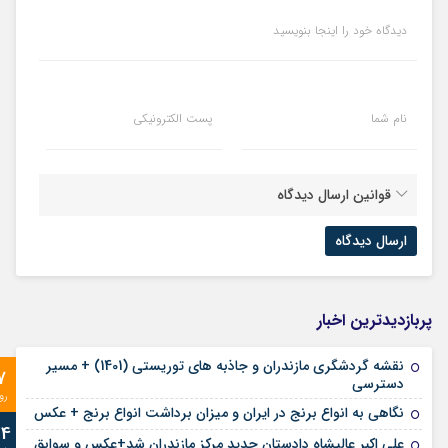
دیدگاه خود را اینجا بنویسید
نام شما
پست الکترونیکی
قوانین ارسال دیدگاه
پربازدیدترین اخبار
نقشه گردشگری مازندران و جاذبه های توریستی (1401) + مسیر
7
دسترسی
رو
نگاهی به انواع برنج در ایران و میزان برداشت انواع برنج + عکس
24
علی‌ اکبر عالیشاه دادستان جدید مرکز مازندران شد+عکس و سوابق