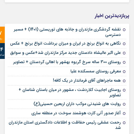
پربازدیدترین اخبار
نقشه گردشگری مازندران و جاذبه های توریستی (1401) + مسیر
7
دسترسی
رو
نگاهی به انواع برنج در ایران و میزان برداشت انواع برنج + عکس
24
علی‌ اکبر عالیشاه دادستان جدید مرکز مازندران شد+عکس و سوابق
ساع
روستای 300 ساله سرخ ‌گریوه بهشهر با اهالی کردستان + تصاویر
معرفی روستای سمسکنده علیا
همه ماجراهای آقای فرماندار در یک کافه!
روستای اجابیت کلاردشت ، مشهور در میان باستان شناسان +
تصاویر
روایت های شنیدنی موکب داران اربعین حسینی(ع)
آغاز صدور آنی کارت هوشمند سوخت در منطقه ساری
رحمت عشقی رئیس حفاظت و اطلاعات دادگستری استان مازندران
شد