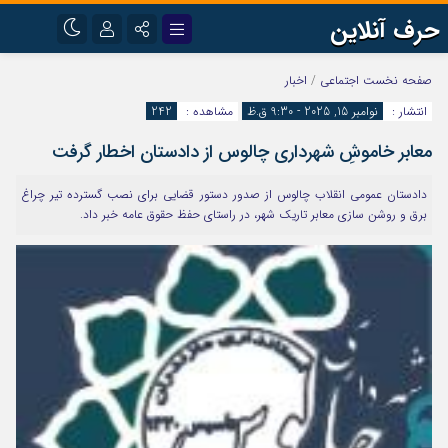
حرف آنلاین
نام کاربری یا نشانی ایمیل
اینستاگرام
تلگرام
صفحه نخست
اجتماعی
/
اخبار
انتشار :
نوامبر 15, 2025 - 9:30 ق.ظ
مشاهده :
242
آپارات
معابر خاموشِ شهرداری چالوس از دادستان اخطار گرفت
رمز عبور
دادستان عمومی انقلاب چالوس از صدور دستور قضایی برای نصب گسترده تیر چراغ
برق و روشن سازی معابر تاریک شهر، در راستای حفظ حقوق عامه خبر داد.
مرا به خاطر بسپار