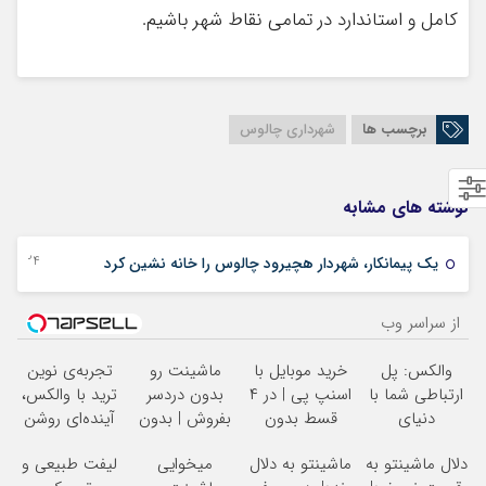
کامل و استاندارد در تمامی نقاط شهر باشیم.
برچسب ها
شهرداری چالوس
نوشته های مشابه
24 دسامبر 2023
یک پیمانکار، شهردار هچیرود چالوس را خانه نشین کرد
از سراسر وب
والکس: پل
خرید موبایل با
ماشینت رو
تجربه‌ی نوین
ارتباطی شما با
اسنپ پی | در ۴
بدون دردسر
ترید با والکس،
دنیای
قسط بدون
بفروش | بدون
آینده‌ای روشن
سرمایه‌گذاری
سود و کارمزد!
کمسیون
در انتظار
دلال ماشینتو به
ماشینتو به دلال
میخوایی
لیفت طبیعی و
دیجیتال
شماست