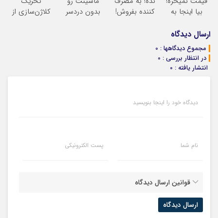
قیمت نمیخره!
نده! به مصرف
ماشینت رو
تحریک
بیا اینجا به
کننده بفروش!
بدون دردسر
کلاژن‌سازی از
قیمت
بدون پاسخ به
بفروشی؟ بدون
داخل پوست با
بفروش*فقط
یک تماس
کمیسیون
24ماه ماندگاری
ارسال دیدگاه
خریدار واقعی*
جوان شو
مجموع دیدگاهها : 0
در انتظار بررسی : 0
انتشار یافته : 0
دیدگاه خود را اینجا بنویسید
نام شما
پست الکترونیکی
قوانین ارسال دیدگاه