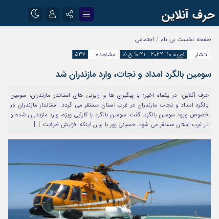
حرف آنلاین
نام کاربری یا نشانی ایمیل
اینستاگرام
تلگرام
صفحه نخست
بی نام
/
اجتماعی
انتشار :
فوریه 10, 2022 - 10:21 ق.ظ
مشاهده :
537
آپارات
سومین بالگرد امداد و نجات، وارد مازندران شد
رمز عبور
حرف آنلاین: در یکماه اخیر؛ با پیگیری ها و رایزنی های استاندر مازندران، سومین
بالگرد امداد و نجات مازندران در غرب استان مستقر می گردد. استاندار مازندران در
مرا به خاطر بسپار
خصوص ورود سومین بالگرد، گفت: سومین بالگرد با کارآیی ویژه، وارد مازندران شده و
در غرب استان مستقر می شود. حسینی پور با بیان اینکه افزایش ظرفیت […]