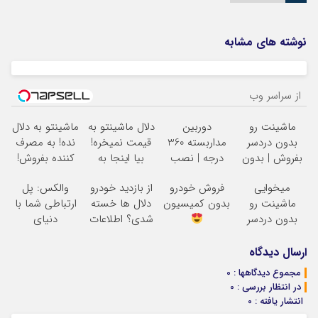
نوشته های مشابه
از سراسر وب
ماشینت رو
دوربین
دلال ماشینتو به
ماشینتو به دلال
بدون دردسر
مداربسته 360
قیمت نمیخره!
نده! به مصرف
بفروش | بدون
درجه | نصب
بیا اینجا به
کننده بفروش!
کمسیون
آسان و راحت
قیمت
بدون پاسخ به
میخوایی
فروش خودرو
از بازدید خودرو
والکس: پل
بفروش*فقط
یک تماس
ماشینت رو
بدون کمیسیون
دلال ها خسته
ارتباطی شما با
خریدار واقعی*
بدون دردسر
شدی؟ اطلاعات
دنیای
بفروشی؟ بدون
ماشینت رو
سرمایه‌گذاری
کمیسیون
اینجا ثبت کن
دیجیتال
ارسال دیدگاه
مجموع دیدگاهها : 0
در انتظار بررسی : 0
انتشار یافته : 0