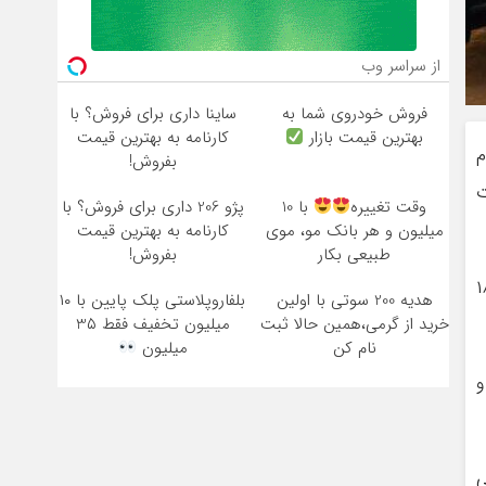
از سراسر وب
فروش خودروی شما به
ساینا داری برای فروش؟ با
بهترین قیمت بازار
کارنامه به بهترین قیمت
م
بفروش!
ت
وقت تغییره
با 10
پژو 206 داری برای فروش؟ با
میلیون و هر بانک مو، موی
کارنامه به بهترین قیمت
طبیعی بکار
بفروش!
 فرهنگی کشور ۱۲ استان تدوین شد و در گام دوم این طرح در ۱۸
هدیه 200 سوتی با اولین
بلفاروپلاستی پلک پایین با ۱۰
خرید از گرمی،همین حالا ثبت
میلیون تخفیف فقط 3۵
نام کن
میلیون
و
ی