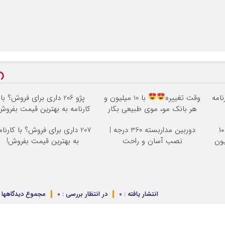
نامه
وقت تغییره
با 10 میلیون و
پژو 206 داری برای فروش؟ با
هر بانک مو، موی طبیعی بکار
کارنامه به بهترین قیمت بفروش
بلفاروپلاستی پلک پایین با ۱۰
دوربین مداربسته 360 درجه |
207 داری برای فروش؟ با کارنام
نصب آسان و راحت
به بهترین قیمت بفروش!
انتشار یافته : 0
در انتظار بررسی : 0
مجموع دیدگاهها : 