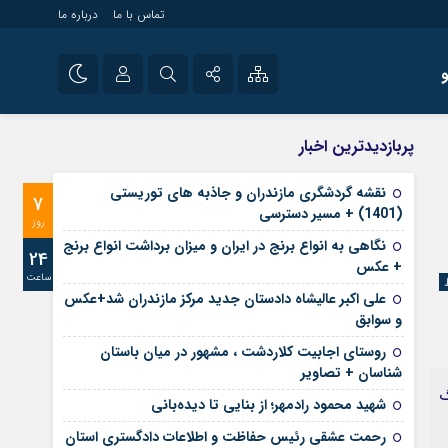
تماس با ما
درباره ما
شی راه اندازی سایت و
نام کاربری یا نشانی ایمیل
اینستاگرام
پربازدیدترین اخبار
 سایت های خبری و
تلگرام
نقشه گردشگری مازندران و جاذبه های توریستی
7
رمز عبور
(1401) + مسیر دسترسی
آپارات
روز
نگاهی به انواع برنج در ایران و میزان برداشت انواع برنج
24
+ عکس
ساعت
مرا به خاطر بسپار
علی‌ اکبر عالیشاه دادستان جدید مرکز مازندران شد+عکس
و سوابق
روستای اجابیت کلاردشت ، مشهور در میان باستان
شناسان + تصاویر
گ
شهید محمود رادمهر؛ از بنایی تا دیده‌بانی
رحمت عشقی رئیس حفاظت و اطلاعات دادگستری استان