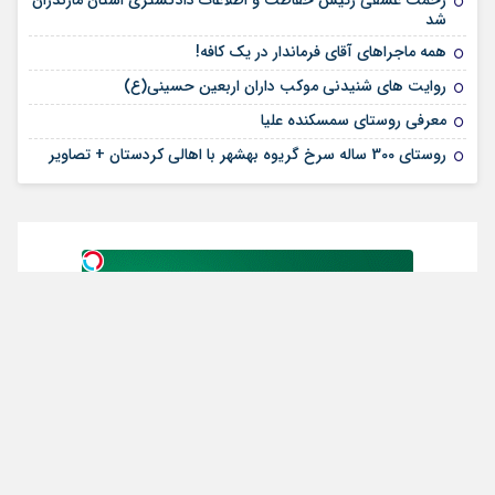
رحمت عشقی رئیس حفاظت و اطلاعات دادگستری استان مازندران
شد
همه ماجراهای آقای فرماندار در یک کافه!
روایت های شنیدنی موکب داران اربعین حسینی(ع)
معرفی روستای سمسکنده علیا
روستای 300 ساله سرخ ‌گریوه بهشهر با اهالی کردستان + تصاویر