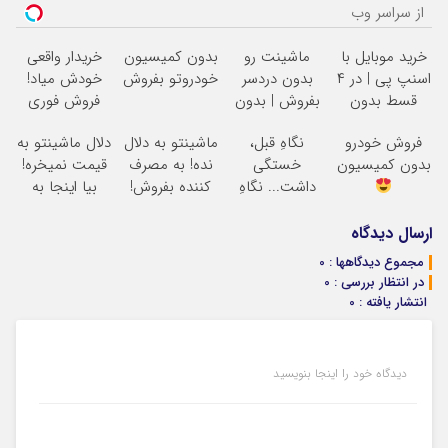
از سراسر وب
خرید موبایل با
ماشینت رو
بدون کمیسیون
خریدار واقعی
اسنپ پی | در ۴
بدون دردسر
خودروتو بفروش
خودش میاد!
قسط بدون
بفروش | بدون
فروش فوری
سود و کارمزد!
کمسیون
ماشین در همراه
فروش خودرو
نگاهِ قبل،
ماشینتو به دلال
دلال ماشینتو به
مکانیک
بدون کمیسیون
خستگی
نده! به مصرف
قیمت نمیخره!
داشت... نگاهِ
کننده بفروش!
بیا اینجا به
بعد، انرژی داره
بدون پاسخ به
قیمت
بلفا با 25%
یک تماس
بفروش*فقط
ارسال دیدگاه
تخفیف
خریدار واقعی*
مجموع دیدگاهها : 0
در انتظار بررسی : 0
انتشار یافته : 0
دیدگاه خود را اینجا بنویسید