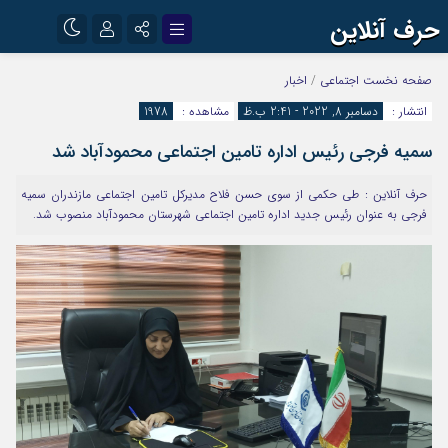
حرف آنلاین
نام کاربری یا نشانی ایمیل
اینستاگرام
تلگرام
صفحه نخست
اجتماعی
/
اخبار
انتشار :
دسامبر 8, 2022 - 2:41 ب.ظ
مشاهده :
1978
آپارات
سمیه فرجی رئیس اداره تامین اجتماعی محمودآباد شد
رمز عبور
حرف آنلاین : طی حکمی از سوی حسن فلاح مدیرکل تامین اجتماعی مازندران سمیه
فرجی به عنوان رئیس جدید اداره تامین اجتماعی شهرستان محمودآباد منصوب شد.
مرا به خاطر بسپار