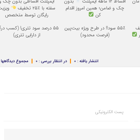
اقساط ۱۲ ماهه ایمپلنت
بدون
ایمپلنت اقساطی بدون چک و
چک و ضامن؛ همین امروز اقدام
سفته با ٪۲۵ تخفیف
ویزیت
کن
رایگان توسط متخصص
 تخفیف
۵۵٪ سود!! در طرح ویژه بیت‌پین
۵۵ درصد سود تتری! (کسب درآ
ر
(فرصت محدود)
از دارایی تتری)
انتشار یافته : 0
در انتظار بررسی : 0
مجموع دیدگاهها : 
پست الکترونیکی