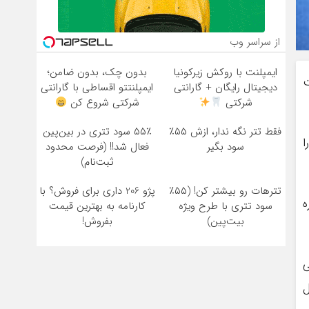
از سراسر وب
ایمپلنت با روکش زیرکونیا
بدون چک، بدون ضامن؛
ت
دیجیتال رایگان + گارانتی
ایمپلنتتو اقساطی با گارانتی
شرکتی
شرکتی شروع کن
فقط تتر نگه ندار، ازش ۵۵٪
۵۵٪ سود تتری در بین‌پین
ا
سود بگیر
فعال شد!! (فرصت محدود
ثبت‌نام)
تترهات رو بیشتر کن! (۵۵٪
پژو 206 داری برای فروش؟ با
مده به سرقت خودرو و ۱۲ فقره
سود تتری با طرح ویژه
کارنامه به بهترین قیمت
بیت‌پین)
بفروش!
ی
ل