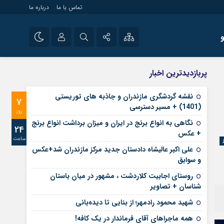
تماس با ما
درباره ما
شی راه اندازی سایت و
نام کاربری یا نشانی ایمیل
اینستاگرام
پربازدیدترین اخبار
 سایت های خبری و
تلگرام
نقشه گردشگری مازندران و جاذبه های توریستی
7
رمز عبور
(1401) + مسیر دسترسی
آپارات
روز
نگاهی به انواع برنج در ایران و میزان برداشت انواع برنج
24
+ عکس
ساعت
مرا به خاطر بسپار
علی‌ اکبر عالیشاه دادستان جدید مرکز مازندران شد+عکس
و سوابق
روستای اجابیت کلاردشت ، مشهور در میان باستان
شناسان + تصاویر
شهید محمود رادمهر؛ از بنایی تا دیده‌بانی
همه ماجراهای آقای فرماندار در یک کافه!