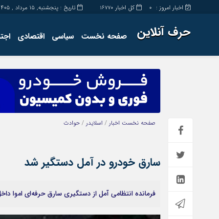
اخبار امروز :
کل اخبار
تاریخ : پنجشنبه, ۱۵ مرداد , ۱۴۰۵
16770
0
حرف آنلاین
صفحه نخست
سیاسی
اقتصادی
اجت
برگه نمونه
تماس با ما
صفحه نخست
اخبار
/
اسلایدر
/
حوادث
سارق خودرو در آمل دستگیر شد
فرمانده انتظامی آمل از دستگیری سارق حرفه‌ای اموا داخل خودرو با ۱۳ فقره سرقت در آن 