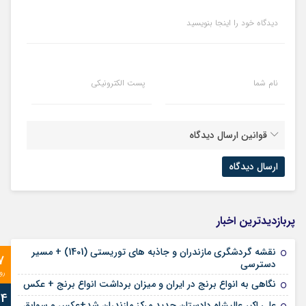
دیدگاه خود را اینجا بنویسید
نام شما
پست الکترونیکی
قوانین ارسال دیدگاه
پربازدیدترین اخبار
نقشه گردشگری مازندران و جاذبه های توریستی (1401) + مسیر
7
دسترسی
رو
نگاهی به انواع برنج در ایران و میزان برداشت انواع برنج + عکس
24
علی‌ اکبر عالیشاه دادستان جدید مرکز مازندران شد+عکس و سوابق