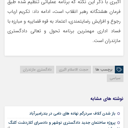
اکبری با ذکر این نکته که برنامه عملیاتی تنظیم شده طبق
فرمان هشتگانه رهبر انقلاب است، ادامه داد: تکریم ارباب
رجوع و افزایش رضایتمندی، اعتماد به قوه قضاییه و مبارزه با
فساد اداری مهمترین برنامه تحول و تعالی دادگستری
مازندران است.
برچسب ها
حجت الاسلام اکبری
دادگستری مازندران
سیاسی
نوشته های مشابه
18 ژانویه 2026
باز شدن کلاف سردرگم نهاده های دامی در بندرامیرآباد
پروژه ساختمان جدید دادگستری نوشهر و دادسرای کلاردشت کلنگ
04 سپتامبر 2025