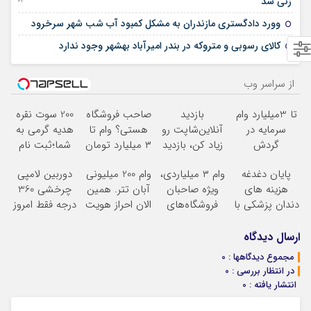
زنی شد
08 می 2025
وورد دادگستری مازندران به مشکل کمبود آب شب شهر سرخرود
03 می 2025
کالای رسوبی و متروکه در بندر امیرآباد بهشهر وجود ندارد
از سراسر وب
تا 3میلیارد وام
بازدید
صاحب فروشگاه
200 سوت نقره
سرمایه در
آنلاین‌شاپت رو
هستی؟ وام تا
هدیه گرمی به
گردش
زیاد کن، بازدید
۳ میلیارد تومان
شما؛ثبت نام
فروشندگان =>
بالاتر = درآمد
بگیر
کن
پایان دغدغه
وام ۳ میلیاردی،
وام 200 میلیونی
دوربین لامپی
فروشگاهت رو
بیشتر
هزینه های
ویژه صاحبان
آبان تتر. همین
چرخشی 360
ثبت کن
دندان پزشکی با
فروشگاه‌های
الان احراز هویت
درجه فقط امروز
پک سفید کننده
آنلاین و
کن!
حراج شد
خانگی
حضوری
پرداخت درب
ارسال دیدگاه
منزل
مجموع دیدگاهها : 0
در انتظار بررسی : 0
انتشار یافته : 0