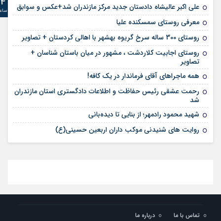
24
علی‌ اکبر عالیشاه دادستان جدید مرکز مازندران شد+عکس و سوابق
ساع
معرفی روستای سمسکنده علیا
روستای 300 ساله سرخ ‌گریوه بهشهر با اهالی کردستان + تصاویر
روستای اجابیت کلاردشت ، مشهور در میان باستان شناسان +
تصاویر
همه ماجراهای آقای فرماندار در یک کافه!
رحمت عشقی رئیس حفاظت و اطلاعات دادگستری استان مازندران
شد
شهید محمود رادمهر؛ از بنایی تا دیده‌بانی
روایت های شنیدنی موکب داران اربعین حسینی(ع)
تماس با ما
درباره ما