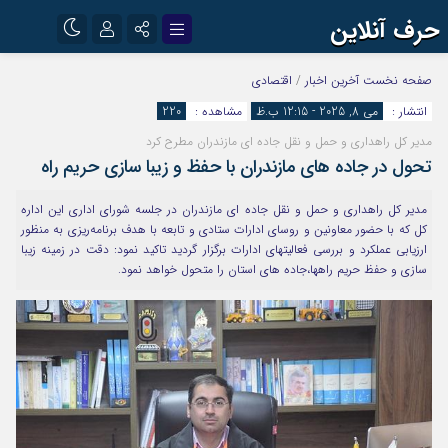
حرف آنلاین
نام کاربری یا نشانی ایمیل
اینستاگرام
تلگرام
صفحه نخست
آخرین اخبار
/
اقتصادی
انتشار :
می 8, 2025 - 12:15 ب.ظ
مشاهده :
220
آپارات
مدیر کل راهداری و حمل و نقل جاده ای مازندران مطرح کرد
رمز عبور
تحول در جاده های مازندران با حفظ و زیبا سازی حریم راه
مدیر کل راهداری و حمل و نقل جاده ای مازندران در جلسه شورای اداری این اداره
مرا به خاطر بسپار
کل که با حضور معاونین و روسای ادارات ستادی و تابعه با هدف برنامه‌ریزی به منظور
ارزیابی عملکرد و بررسی فعالیتهای ادارات برگزار گردید تاکید نمود: دقت در زمینه زیبا
سازی و حفظ حریم راهها،جاده های استان را متحول خواهد نمود.