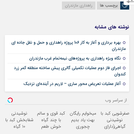
برچسب ها
راهداری مازندران
نوشته های مشابه
بهره برداری و آغاز به کار 106 پروژه راهداری و حمل و نقل جاده ای
04 فوریه 2026
مازندران
07 ژوئن 2025
نگاه ویژه راهداری به پروژه‌های نیمه‌تمام غرب مازندران
اجرای فاز دوم عملیات تکمیلی گالری پیش ساخته منطقه کمر زرد
13 می 2025
کندوان
19 آوریل 2025
آغاز عملیات تعریض محور ساری – لاریم در آینده‌ای نزدیک
از سراسر وب
صفرشویی کبد با
میخوایم رایگان
کبد قوی و سالم
نوشیدنی
نوشیدنی
بهت یاد بدیم
با چند گیاه
شفابخش کبد با
گیاهی(دارای
چجوری
خوش طعم
10 گیاه
سیب
پولدارشی! باور
موثر(تخفیف تا