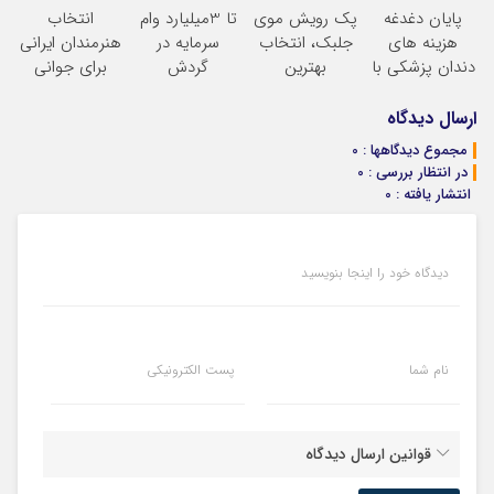
پایان دغدغه
پک رویش موی
تا 3میلیارد وام
انتخاب
سلامت+55تخفیف)
نداری امتحانش
امشب)
هزینه های
جلبک، انتخاب
سرمایه در
هنرمندان ایرانی
مجانیه
دندان پزشکی با
بهترین
گردش
برای جوانی
پک سفید کننده
ها(تخفیف ویژه)
فروشندگان =>
پوست! خرید با
خانگی
فروشگاهت رو
تخفیف ویژه
ارسال دیدگاه
ثبت کن
مجموع دیدگاهها : 0
در انتظار بررسی : 0
انتشار یافته : 0
دیدگاه خود را اینجا بنویسید
نام شما
پست الکترونیکی
قوانین ارسال دیدگاه