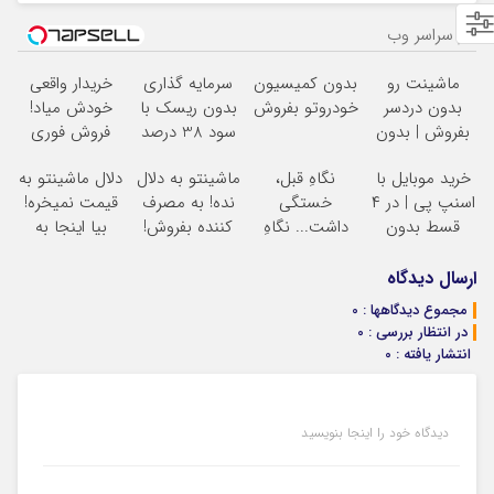
از سراسر وب
ماشینت رو
بدون کمیسیون
سرمایه گذاری
خریدار واقعی
بدون دردسر
خودروتو بفروش
بدون ریسک با
خودش میاد!
بفروش | بدون
سود 38 درصد
فروش فوری
کمسیون
سالانه
ماشین در همراه
خرید موبایل با
نگاهِ قبل،
ماشینتو به دلال
دلال ماشینتو به
مکانیک
اسنپ پی | در ۴
خستگی
نده! به مصرف
قیمت نمیخره!
قسط بدون
داشت... نگاهِ
کننده بفروش!
بیا اینجا به
سود و کارمزد!
بعد، انرژی داره
بدون پاسخ به
قیمت
بلفا با 25%
یک تماس
بفروش*فقط
ارسال دیدگاه
تخفیف
خریدار واقعی*
مجموع دیدگاهها : 0
در انتظار بررسی : 0
انتشار یافته : 0
دیدگاه خود را اینجا بنویسید