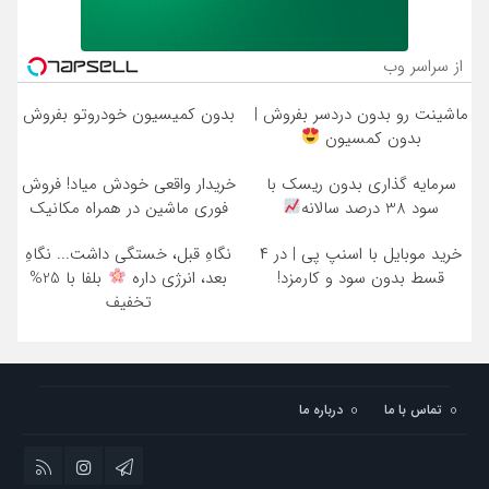
از سراسر وب
ماشینت رو بدون دردسر بفروش |
بدون کمیسیون خودروتو بفروش
بدون کمسیون
سرمایه گذاری بدون ریسک با
خریدار واقعی خودش میاد! فروش
سود 38 درصد سالانه
فوری ماشین در همراه مکانیک
خرید موبایل با اسنپ پی | در ۴
نگاهِ قبل، خستگی داشت... نگاهِ
قسط بدون سود و کارمزد!
بعد، انرژی داره
بلفا با 25%
تخفیف
تماس با ما
درباره ما