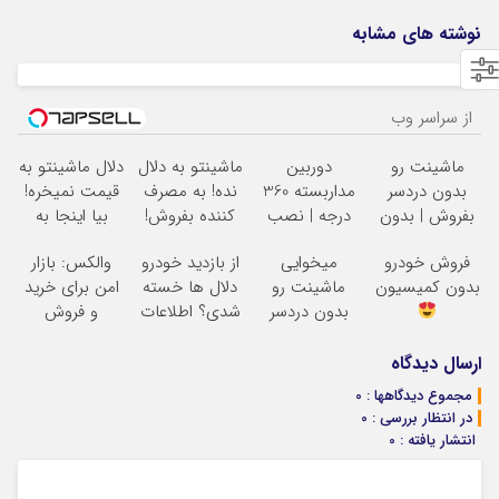
نوشته های مشابه
از سراسر وب
ماشینت رو
دوربین
ماشینتو به دلال
دلال ماشینتو به
بدون دردسر
مداربسته 360
نده! به مصرف
قیمت نمیخره!
بفروش | بدون
درجه | نصب
کننده بفروش!
بیا اینجا به
کمسیون
آسان و راحت
بدون پاسخ به
قیمت
فروش خودرو
میخوایی
از بازدید خودرو
والکس: بازار
یک تماس
بفروش*فقط
بدون کمیسیون
ماشینت رو
دلال ها خسته
امن برای خرید
خریدار واقعی*
بدون دردسر
شدی؟ اطلاعات
و فروش
بفروشی؟ بدون
ماشینت رو
دارایی‌های
کمیسیون
اینجا ثبت کن
دیجیتال
ارسال دیدگاه
مجموع دیدگاهها : 0
در انتظار بررسی : 0
انتشار یافته : 0