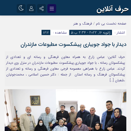
حرف آنلاین
نام کاربری یا نشانی ایمیل
اینستاگرام
تلگرام
صفحه نخست
بی نام
/
فرهنگ و هنر
انتشار :
ژانویه 16, 2022 - 2:34 ب.ظ
مشاهده :
897
آپارات
دیدار با جواد جویباری پیشکسوت مطبوعات مازندران
رمز عبور
حرف آنلاین: عباس زارع به همراه معاون فرهنگی و رسانه ای و تعدادی از
پیشکسوتان رسانه ، با جواد جویباری پیشکسوت مطبوعات مازندران در منزل وی دیدار
مرا به خاطر بسپار
کردند. عباس زارع با همراهی معصومه فرجی معاون فرهنگی و رسانه و تعدادی از
پیشکسوتان فرهنگ و رسانه استان از جمله : دکتر حسین اسلامی ، محمدجونیان
،شعبان […]