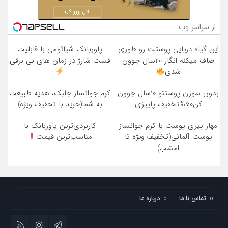
از سراسر وب
این گیاه دریایی پوستت رو طوری
پاوربانک شیائومی با قابلیت
صاف میکنه انگار 20سال جوون
فست شارژ در زمان های بی برقی
شدی
بدون سوزن پوستتو 10سال جوون
کرم جوانساز جلبک، هدیه طبیعت
کن50%تخفیف پاییزی
به شما(خرید با تخفیف ویژه)
مهار پیری پوست با کرم جوانساز
کاربردی‌ترین پاوربانک با
پوست آلمانی(تخفیف ویژه تا
مناسب‌ترین قیمت
امشب)
تماس با ما
درباره ما