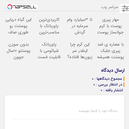
از سراسر وب
مهار پیری
تا 3میلیارد وام
کاربردی‌ترین
این گیاه دریایی
پوست با کرم
سرمایه در
پاوربانک با
پوستت رو
جوانساز پوست
گردش
مناسب‌ترین
طوری صاف
آلمانی(تخفیف
فروشندگان =>
قیمت
میکنه انگار
با عصاره ی ضد
این کرم چرا
پاوربانک
بدون سوزن
ویژه تا امشب)
فروشگاهت رو
20سال جوون
پیری جلبک
اینقدر سر
شیائومی با
پوستتو 10سال
ثبت کن
شدی
پوستت همیشه
زبون‌ها افتاده؟
قابلیت فست
جوون
جوونه!
شارژ در زمان
کن50%تخفیف
های بی برقی
پاییزی
ارسال دیدگاه
مجموع دیدگاهها : 0
در انتظار بررسی : 0
انتشار یافته : 0
دیدگاه خود را اینجا بنویسید