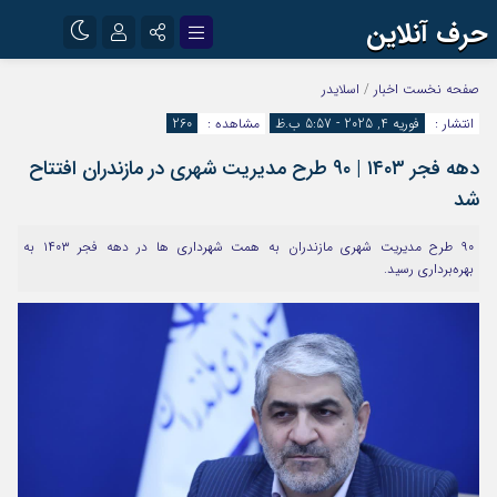
حرف آنلاین
نام کاربری یا نشانی ایمیل
اینستاگرام
تلگرام
صفحه نخست
اخبار
/
اسلایدر
انتشار :
فوریه 4, 2025 - 5:57 ب.ظ
مشاهده :
260
آپارات
دهه فجر ۱۴۰۳ | ۹۰ طرح مدیریت شهری در مازندران افتتاح
رمز عبور
شد
۹۰ طرح مدیریت شهری مازندران به همت شهرداری ها در دهه فجر ۱۴۰۳ به
مرا به خاطر بسپار
بهره‌برداری رسید.