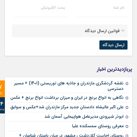
نام شما
پست الکترونیکی
قوانین ارسال دیدگاه
پربازدیدترین اخبار
نقشه گردشگری مازندران و جاذبه های توریستی (1401) + مسیر
7
دسترسی
رو
نگاهی به انواع برنج در ایران و میزان برداشت انواع برنج + عکس
24
علی‌ اکبر عالیشاه دادستان جدید مرکز مازندران شد+عکس و سوابق
ساع
ابوذر شیرودی مدیرعامل هواپیمایی آسمان شد
معرفی روستای سمسکنده علیا
روستای اجابیت کلاردشت ، مشهور در میان باستان شناسان +