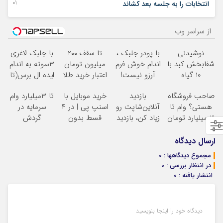
01 آگوست 2024
انتخابات را به جلسه بعد کشاند
از سراسر وب
نوشیدنی
با پودر جلبک ،
تا سقف 2۰۰
با جلبک لاغری
شفابخش کبد با
اندام خوش فرم
میلیون تومان
3سوته به اندام
10 گیاه
آرزو نیست!
اعتبار خرید طلا
ایده ال برس(تا
موثر(تخفیف تا
(3تا7 کیلو
و نقره
امشب تخفیف
صاحب فروشگاه
بازدید
خرید موبایل با
تا 3میلیارد وام
امشب)
کاهش وزن در
ویژه)
هستی؟ وام تا
آنلاین‌شاپت رو
اسنپ پی | در ۴
سرمایه در
یک ماه)
۳ میلیارد تومان
زیاد کن، بازدید
قسط بدون
گردش
بگیر
بالاتر = درآمد
سود و کارمزد!
فروشندگان =>
بیشتر
فروشگاهت رو
ارسال دیدگاه
ثبت کن
مجموع دیدگاهها : 0
در انتظار بررسی : 0
انتشار یافته : 0
دیدگاه خود را اینجا بنویسید