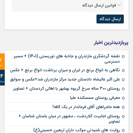
قوانین ارسال دیدگاه
پربازدیدترین اخبار
نقشه گردشگری مازندران و جاذبه های توریستی (1401) + مسیر
7
دسترسی
رو
نگاهی به انواع برنج در ایران و میزان برداشت انواع برنج + عکس
24
علی‌ اکبر عالیشاه دادستان جدید مرکز مازندران شد+عکس و سوابق
ساع
روستای 300 ساله سرخ ‌گریوه بهشهر با اهالی کردستان + تصاویر
معرفی روستای سمسکنده علیا
همه ماجراهای آقای فرماندار در یک کافه!
روستای اجابیت کلاردشت ، مشهور در میان باستان شناسان +
تصاویر
روایت های شنیدنی موکب داران اربعین حسینی(ع)