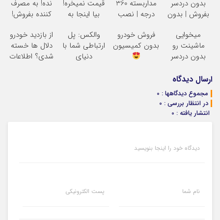
بدون دردسر
مداربسته 360
قیمت نمیخره!
نده! به مصرف
بفروش | بدون
درجه | نصب
بیا اینجا به
کننده بفروش!
کمسیون
آسان و راحت
قیمت
بدون پاسخ به
میخوایی
فروش خودرو
والکس: پل
از بازدید خودرو
بفروش*فقط
یک تماس
ماشینت رو
بدون کمیسیون
ارتباطی شما با
دلال ها خسته
خریدار واقعی*
بدون دردسر
دنیای
شدی؟ اطلاعات
بفروشی؟ بدون
سرمایه‌گذاری
ماشینت رو
کمیسیون
دیجیتال
اینجا ثبت کن
ارسال دیدگاه
مجموع دیدگاهها : 0
در انتظار بررسی : 0
انتشار یافته : 0
دیدگاه خود را اینجا بنویسید
نام شما
پست الکترونیکی