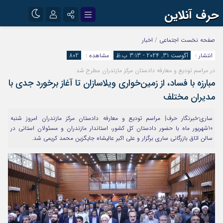
حرف آنلاین
نام کاربری یا نشانی ایمیل
اینستاگرام
تلگرام
صفحه نخست
اجتماعی
/
اخبار
انتشار :
آگوست 31, 2024 - 3:13 ب.ظ
مشاهده :
802
آپارات
در مراسم تودیع و معارفه دادستان مرکز مازندران مطرح شد
رمز عبور
مبارزه با فساد، از زمین‌خواری ویلاسازان تا آغاز برخورد جدی با
مدیران مختلف
مرا به خاطر بسپار
ساری-خبرنگار حرف| مراسم تودیع و معارفه دادستان مرکز مازندران امروز شنبه
10شهریور ماه با حضور دادستان کل کشور، استاندار مازندران و مسئولان استانی در
سالن اتاق بازرگانی ساری برگزار و علی اکبر عالیشاه جایگزین محمد کریمی شد.