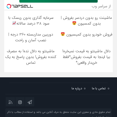
از سراسر وب
ماشینت رو بدون دردسر بفروش |
سرمایه گذاری بدون ریسک با
بدون کمسیون
سود 38 درصد سالانه
فروش خودرو بدون کمیسیون
دوربین مداربسته 360 درجه |
نصب آسان و راحت
دلال ماشینتو به قیمت نمیخره!
ماشینتو به دلال نده! به مصرف
بیا اینجا به قیمت بفروش*فقط
کننده بفروش! بدون پاسخ به یک
خریدار واقعی*
تماس
تماس با ما
درباره ما
تمام حقوق مادی و معنوی این سایت متعلق به حرف آنلاین می باشد و استفاده از مطالب با ذکر