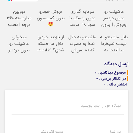
ماشینت رو
سرمایه گذاری
فروش خودرو
دوربین
بدون دردسر
بدون ریسک با
بدون کمیسیون
مداربسته 360
بفروش | بدون
سود 38 درصد
درجه | نصب
کمسیون
سالانه
آسان و راحت
دلال ماشینتو به
ماشینتو به دلال
از بازدید خودرو
میخوایی
قیمت نمیخره!
نده! به مصرف
دلال ها خسته
ماشینت رو
بیا اینجا به
کننده بفروش!
شدی؟ اطلاعات
بدون دردسر
قیمت
بدون پاسخ به
ماشینت رو
بفروشی؟ بدون
بفروش*فقط
یک تماس
اینجا ثبت کن
کمیسیون
ارسال دیدگاه
خریدار واقعی*
مجموع دیدگاهها : 0
در انتظار بررسی : 0
انتشار یافته : 0
دیدگاه خود را اینجا بنویسید
نام شما
پست الکترونیکی