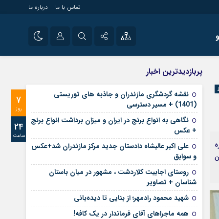
تماس با ما
درباره ما
شی راه اندازی سایت و
نام کاربری یا نشانی ایمیل
اینستاگرام
پربازدیدترین اخبار
 سایت های خبری و
تلگرام
نقشه گردشگری مازندران و جاذبه های توریستی
7
رمز عبور
(1401) + مسیر دسترسی
آپارات
روز
نگاهی به انواع برنج در ایران و میزان برداشت انواع برنج
24
+ عکس
ساعت
مرا به خاطر بسپار
ه
علی‌ اکبر عالیشاه دادستان جدید مرکز مازندران شد+عکس
و سوابق
ن
روستای اجابیت کلاردشت ، مشهور در میان باستان
شناسان + تصاویر
شهید محمود رادمهر؛ از بنایی تا دیده‌بانی
همه ماجراهای آقای فرماندار در یک کافه!