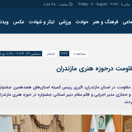
برابر با : Friday - 7 - August - 2026
ساعت :
11:56:39
ماعی
فرهنگ و هنر
حوادث
ورزشی
ایثار و شهادت
عکس
ویدئو
درباره ما
کارگاه آموز
تولید محتوا
مجله ای
مشاهده :
343
انتشار :
دسامبر 29, 2024 - 11:48 ق.ظ
مقاومت درحوزه هنری مازندران
 مقاومت در استان مازندران، اکبری رییس کمیته استان‌های هجدهمین جشنوار
و حجازی مدیر اجرایی و قائم مقام دبیر استانی جشنواره در حوزه هنری مازندرا
دند.