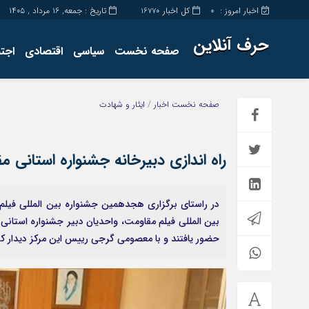
اخبار امروز :
کل اخبار
تاریخ : جمعه, ۱۶ مرداد , ۱۴۰۵
16770
0
حرف آنلاین
صفحه نخست
سیاسی
اقتصادی
اجت
برگه نمونه
تماس با ما
صفحه نخست
اخبار
/
ایثار و شهادت
راه اندازی دبیرخانه جشنواره استانی 
در راستای برگزاری هجدهمین جشنواره بین المللی فیلم
بین المللی فیلم مقاومت، واحدیان دبیر جشنواره استانی 
حضور یافتند و با معصومی گرجی رییس این مرکز دیدار کر