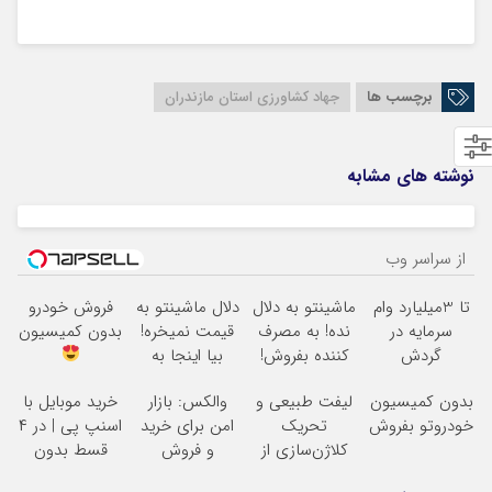
برچسب ها
جهاد کشاورزی استان مازندران
نوشته های مشابه
از سراسر وب
تا 3میلیارد وام
ماشینتو به دلال
دلال ماشینتو به
فروش خودرو
سرمایه در
نده! به مصرف
قیمت نمیخره!
بدون کمیسیون
گردش
کننده بفروش!
بیا اینجا به
فروشندگان =>
بدون پاسخ به
قیمت
بدون کمیسیون
لیفت طبیعی و
والکس: بازار
خرید موبایل با
فروشگاهت رو
یک تماس
بفروش*فقط
خودروتو بفروش
تحریک
امن برای خرید
اسنپ پی | در ۴
ثبت کن
خریدار واقعی*
کلاژن‌سازی از
و فروش
قسط بدون
داخل پوست با
دارایی‌های
سود و کارمزد!