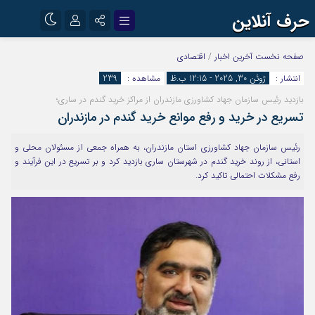
حرف آنلاین
نام کاربری یا نشانی ایمیل
اینستاگرام
تلگرام
صفحه نخست
آخرین اخبار
/
اقتصادی
انتشار :
ژوئن 30, 2025 - 12:15 ب.ظ
مشاهده :
239
آپارات
بازدید رئیس سازمان جهاد کشاورزی مازندران از مراکز خرید گندم در ساری؛
رمز عبور
تسریع در خرید و رفع موانع خرید گندم در مازندران
رئیس سازمان جهاد کشاورزی استان مازندران، به همراه جمعی از مسئولان محلی و
مرا به خاطر بسپار
استانی، از روند خرید گندم در شهرستان ساری بازدید کرد و بر تسریع در این فرآیند و
رفع مشکلات احتمالی تاکید کرد.