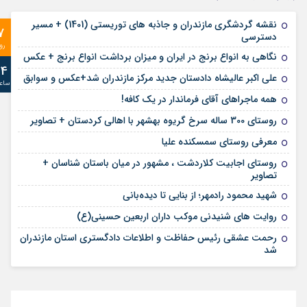
نقشه گردشگری مازندران و جاذبه های توریستی (1401) + مسیر
7
دسترسی
رو
نگاهی به انواع برنج در ایران و میزان برداشت انواع برنج + عکس
24
علی‌ اکبر عالیشاه دادستان جدید مرکز مازندران شد+عکس و سوابق
ساع
همه ماجراهای آقای فرماندار در یک کافه!
روستای 300 ساله سرخ ‌گریوه بهشهر با اهالی کردستان + تصاویر
معرفی روستای سمسکنده علیا
روستای اجابیت کلاردشت ، مشهور در میان باستان شناسان +
تصاویر
شهید محمود رادمهر؛ از بنایی تا دیده‌بانی
روایت های شنیدنی موکب داران اربعین حسینی(ع)
رحمت عشقی رئیس حفاظت و اطلاعات دادگستری استان مازندران
شد