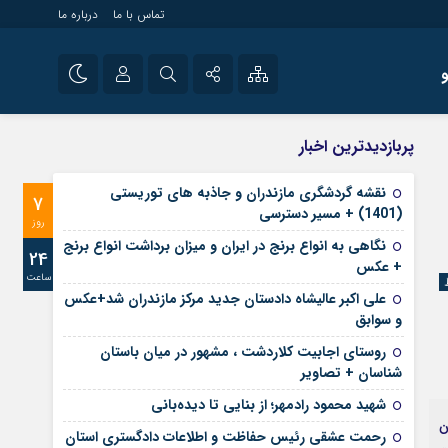
تماس با ما
درباره ما
شی راه اندازی سایت و
نام کاربری یا نشانی ایمیل
اینستاگرام
پربازدیدترین اخبار
 سایت های خبری و
تلگرام
نقشه گردشگری مازندران و جاذبه های توریستی
7
رمز عبور
(1401) + مسیر دسترسی
آپارات
روز
نگاهی به انواع برنج در ایران و میزان برداشت انواع برنج
24
+ عکس
ساعت
مرا به خاطر بسپار
علی‌ اکبر عالیشاه دادستان جدید مرکز مازندران شد+عکس
و سوابق
روستای اجابیت کلاردشت ، مشهور در میان باستان
شناسان + تصاویر
شهید محمود رادمهر؛ از بنایی تا دیده‌بانی
ن
رحمت عشقی رئیس حفاظت و اطلاعات دادگستری استان