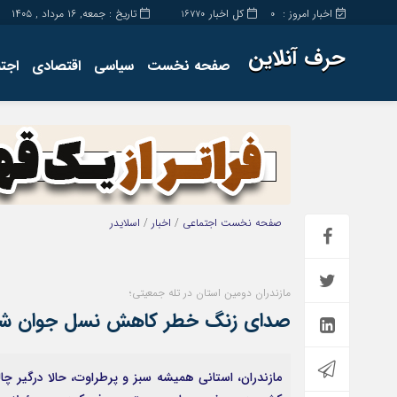
اخبار امروز :
کل اخبار
تاریخ : جمعه, ۱۶ مرداد , ۱۴۰۵
16770
0
حرف آنلاین
صفحه نخست
سیاسی
اقتصادی
اجت
برگه نمونه
تماس با ما
صفحه نخست
اجتماعی
/
اخبار
/
اسلایدر
مازندران دومین استان در تله جمعیتی؛
صدای زنگ خطر کاهش نسل جوان شن
مازندران، استانی همیشه سبز و پرطراوت، حالا درگیر چ