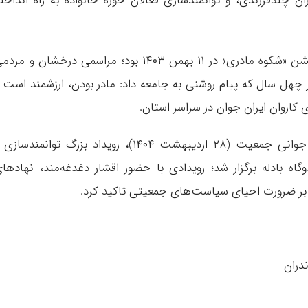
 چندفرزندی، و توانمندسازی فعالان حوزه خانواده به راه انداخت
نخستین گام این حرکت امیدآفرین، برگزاری جشن «شکوه مادری» در ۱۱ بهمن ۱۴۰۳ بود؛ مراسمی درخشان و مر
یر چهل سال که پیام روشنی به جامعه داد: مادر بودن، ارزشمند است 
 کاروان ایران جوان در سراسر استان.
اکنون و در ادامه این مسیر، همزمان با هفته جوانی جمعیت (۲۸ اردیبهشت ۱۴۰۴)، رویداد بزرگ توانمندسا
اه بادله برگزار شد؛ رویدادی با حضور اقشار دغدغه‌مند، نهادها
ر بر ضرورت احیای سیاست‌های جمعیتی تاکید کرد.
دران