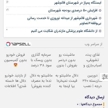
16 آگوست 2025
ایستگاه پمپاژ در شهرستان قائم‌شهر
09 آگوست 2025
افزایش ۵۰ درصدی بودجه شهرستان
شهرداری قائم‌شهر از عیدانه نوروزی تا خدمت رسانی
06 آوریل 2025
بی‌وقفه+تصاویر
23 ژانویه 2024
از دانشگاه علوم پزشکی مازندران شکایت می کنیم
از سراسر وب
غذای پت،
ماشینت رو
سرمایه گذاری
فروش خودرو
تشویقی،
بدون دردسر
بدون ریسک با
بدون کمیسیون
اسباب‌بازی و
بفروش | بدون
سود 38 درصد
لوازم بهداشتی را
کمسیون
سالانه
دوربین
دلال ماشینتو به
ماشینتو به دلال
از بازدید خودرو
با تخفیف تهیه
مداربسته 360
قیمت نمیخره!
نده! به مصرف
دلال ها خسته
کنید
درجه | نصب
بیا اینجا به
کننده بفروش!
شدی؟ اطلاعات
آسان و راحت
قیمت
بدون پاسخ به
ماشینت رو
بفروش*فقط
یک تماس
اینجا ثبت کن
ارسال دیدگاه
خریدار واقعی*
مجموع دیدگاهها : 0