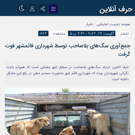
حرف آنلاین
نام کاربری یا نشانی ایمیل
اینستاگرام
تلگرام
صفحه نخست
اجتماعی
/
اخبار
انتشار :
آگوست 24, 2022 - 4:49 ب.ظ
مشاهده :
1993
آپارات
جمع‌آوری سگ‌های بلاصاحب توسط شهرداری قائمشهر قوت
رمز عبور
گرفت
حرف آنلاین: ازدیاد سگ‌های بلاصاحب در سطح شهر معضلی است که همواره باعث
مرا به خاطر بسپار
نگرانی شهروندان بوده که شهرداری قائم شهر به‌صورت مستمر سعی در رفع این مشکل
داشته است.