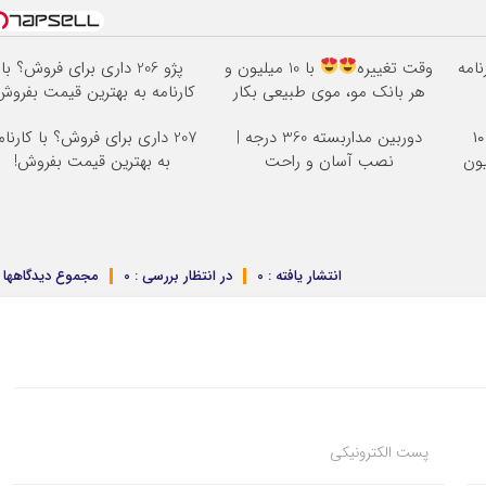
نامه
وقت تغییره
با 10 میلیون و
پژو 206 داری برای فروش؟ با
هر بانک مو، موی طبیعی بکار
کارنامه به بهترین قیمت بفروش
بلفاروپلاستی پلک پایین با ۱۰
دوربین مداربسته 360 درجه |
207 داری برای فروش؟ با کارنام
نصب آسان و راحت
به بهترین قیمت بفروش!
انتشار یافته : 0
در انتظار بررسی : 0
مجموع دیدگاهها : 
پست الکترونیکی