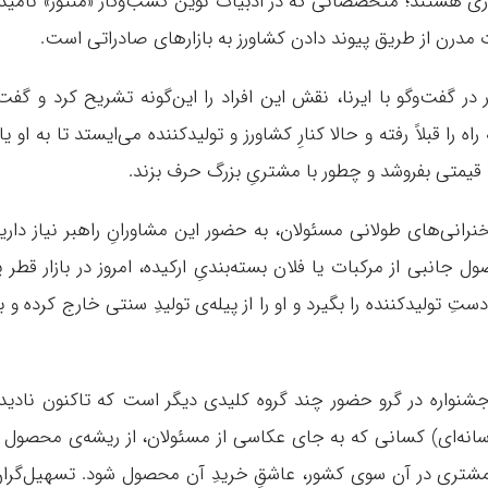
ری هستند؛ متخصصانی که در ادبیات نوین کسب‌وکار «منتور» نامید
 مدرن از طریق پیوند دادن کشاورز به بازارهای صادراتی است.
 گفت‌وگو با ایرنا، نقش این افراد را این‌گونه تشریح کرد و گفت
را قبلاً رفته و حالا کنارِ کشاورز و تولیدکننده می‌ایستد تا به او یا
قیمتی بفروشد و چطور با مشتریِ بزرگ حرف بزند.
نرانی‌های طولانی مسئولان، به حضور این مشاورانِ راهبر نیاز داری
ل جانبی از مرکبات یا فلان بسته‌بندیِ ارکیده، امروز در بازار قطر ی
تِ تولیدکننده را بگیرد و او را از پیله‌ی تولیدِ سنتی خارج کرده و ب
جشنواره در گرو حضور چند گروه کلیدی دیگر است که تاکنون نادید
رسانه‌ای) کسانی که به جای عکاسی از مسئولان، از ریشه‌ی محصول 
مشتری در آن سوی کشور، عاشقِ خریدِ آن محصول شود. تسهیل‌گران