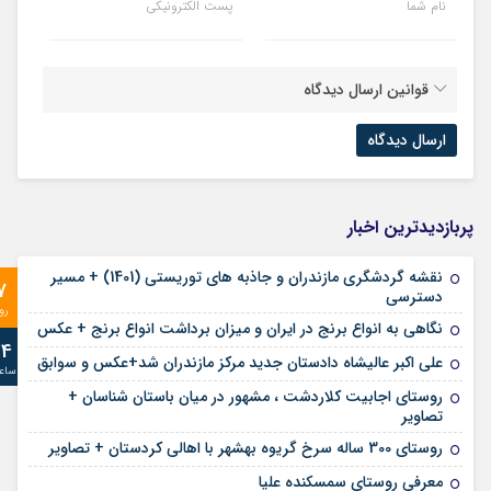
نام شما
پست الکترونیکی
قوانین ارسال دیدگاه
پربازدیدترین اخبار
نقشه گردشگری مازندران و جاذبه های توریستی (1401) + مسیر
7
دسترسی
رو
نگاهی به انواع برنج در ایران و میزان برداشت انواع برنج + عکس
24
علی‌ اکبر عالیشاه دادستان جدید مرکز مازندران شد+عکس و سوابق
ساع
روستای اجابیت کلاردشت ، مشهور در میان باستان شناسان +
تصاویر
روستای 300 ساله سرخ ‌گریوه بهشهر با اهالی کردستان + تصاویر
معرفی روستای سمسکنده علیا