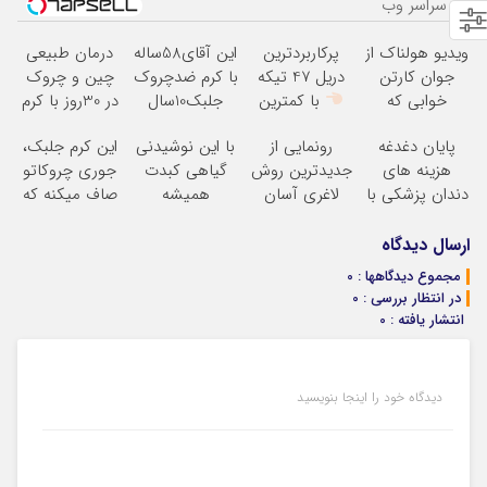
از سراسر وب
ویدیو هولناک از
پرکاربردترین
این آقای58ساله
درمان طبیعی
جوان کارتن
دریل 47 تیکه
با کرم ضدچروک
چین و چروک
خوابی که
با کمترین
جلبک10سال
در 30روز با کرم
میلیاردر شد.
قیمت
جوان
جوانساز
پایان دغدغه
رونمایی از
با این نوشیدنی
این کرم جلبک،
آموزش رایگان
شد(سفارش با
آلمانی(45%تخفیف)
هزینه های
جدیدترین روش
گیاهی کبدت
جوری چروکاتو
تخفیف)
دندان پزشکی با
لاغری آسان
همیشه
صاف میکنه که
پک سفید کننده
(تخفیف تا
پرقدرته55%تخفیف
انگار بوتاکس
خانگی
امشب)
کردی!(تخفیف
ارسال دیدگاه
ویژه)
مجموع دیدگاهها : 0
در انتظار بررسی : 0
انتشار یافته : 0
دیدگاه خود را اینجا بنویسید