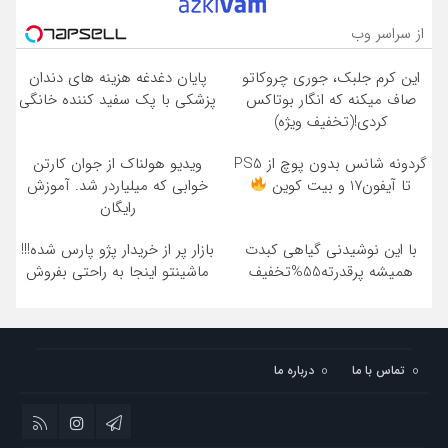
از سراسر وب
این کرم جلبک، جوری چروکاتو
پایان دغدغه هزینه های دندان
صاف میکنه که انگار بوتاکس
پزشکی با پک سفید کننده خانگی
کردی!(تخفیف ویژه)
گردونه شانس بدون پوچ از PS5
ویدیو هولناک از جوان کارتن
تا آیفون17 و بیت کوین
خوابی که میلیاردر شد. آموزش
رایگان
با این نوشیدنی گیاهی کبدت
بازار پر از خریدار پژو پارس شده!!!
همیشه پرقدرته55%تخفیف
ماشینتو اینجا به راحتی بفروش
تماس با ما
درباره ما