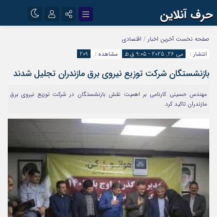
حرف آنلاین
نام کاربری یا نشانی ایمیل
اینستاگرام
تلگرام
صفحه نخست
آخرین اخبار
/
اقتصادی
انتشار :
می 26, 2025 - 9:05 ق.ظ
مشاهده :
209
آپارات
بازنشستگان شرکت توزیع نیروی برق مازندران تجلیل شدند
رمز عبور
مهندس حسینی کارنامی بر اهمیت نقش بازنشستگان در شرکت توزیع نیروی برق
مازندران تاکید کرد.
مرا به خاطر بسپار