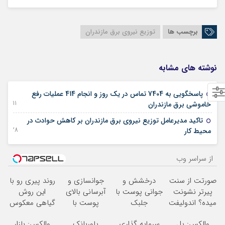
برچسب ها
توزیع نیروی برق مازندران
نوشته های مشابه
پاسخگویی به 7404 تماس در یک روز و انجام 414 عملیات رفع
11 آگوست 2025
خاموشی برق مازندران
تاکید مدیرعامل توزیع نیروی برق مازندران بر کاهش حوادث در
28 دسامبر 2024
محیط کار
از سراسر وب
صورتت از سنت
درخشش و
جوانسازی و
روند پیری رو با
پیرتر نشونت
جوانی پوست با
آبرسانی بالای
این روش
میده؟ اندولیفت
جلبک
پوست با
گیاهی معکوس
برش می‌گردونه
اسپیرولینا! خرید
اسپیرولینا
کن
والکس: پل
سرمایه گذاری
پاوربانک
والکس: بازار