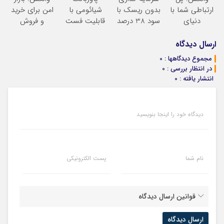
محصول با
ارتباطی شما با
بدون ریسک با
شیائومی با
امن برای خرید
تخفیف ویژه
دنیای
سود 38 درصد
قابلیت فست
و فروش
سرمایه‌گذاری
سالانه
شارژ در زمان
دارایی‌های
دیجیتال
های بی برقی
دیجیتال
ارسال دیدگاه
مجموع دیدگاهها : 0
در انتظار بررسی : 0
انتشار یافته : 0
دیدگاه خود را اینجا بنویسید
نام شما
پست الکترونیکی
قوانین ارسال دیدگاه