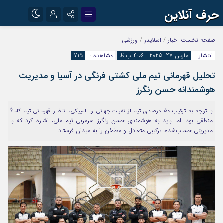
حرف آنلاین
نام کاربری یا نشانی ایمیل
اینستاگرام
تلگرام
صفحه نخست
اخبار
/
اسلایدر
/
ورزشی
انتشار :
مارس 27, 2025 - 4:06 ب.ظ
مشاهده :
715
آپارات
تحلیل قهرمانی تیم ملی کشتی فرنگی در آسیا و مدیریت
رمز عبور
هوشمندانه حسن رنگرز
با توجه به ترکیب 50 درصدی تیم از نفرات جهانی و المپیکی، انتظار قهرمانی تیم کاملاً
مرا به خاطر بسپار
منطقی بود. اما باید به هوشمندی حسن رنگرز سرمربی تیم ملی، اشاره کرد که با
مدیریتی حساب‌شده، ترکیبی متعادل و مطمئن را به میدان فرستاد.