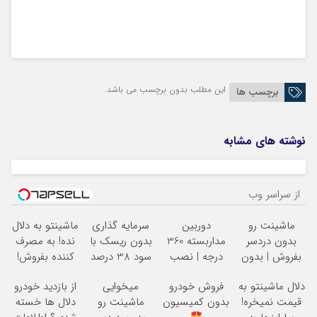
این مطلب بدون برچسب می باشد.
برچسب ها
نوشته های مشابه
از سراسر وب
ماشینت رو
دوربین
سرمایه گذاری
ماشینتو به دلال
بدون دردسر
مداربسته 360
بدون ریسک با
نده! به مصرف
بفروش | بدون
درجه | نصب
سود 38 درصد
کننده بفروش!
کمسیون
آسان و راحت
سالانه
بدون پاسخ به
دلال ماشینتو به
فروش خودرو
میخوایی
از بازدید خودرو
یک تماس
قیمت نمیخره!
بدون کمیسیون
ماشینت رو
دلال ها خسته