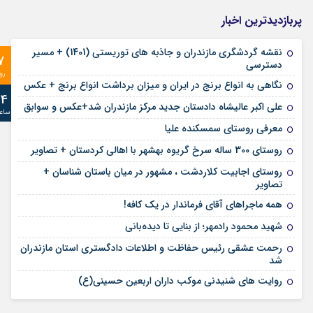
پربازدیدترین اخبار
نقشه گردشگری مازندران و جاذبه های توریستی (1401) + مسیر
7
دسترسی
رو
نگاهی به انواع برنج در ایران و میزان برداشت انواع برنج + عکس
24
علی‌ اکبر عالیشاه دادستان جدید مرکز مازندران شد+عکس و سوابق
ساع
معرفی روستای سمسکنده علیا
روستای 300 ساله سرخ ‌گریوه بهشهر با اهالی کردستان + تصاویر
روستای اجابیت کلاردشت ، مشهور در میان باستان شناسان +
تصاویر
همه ماجراهای آقای فرماندار در یک کافه!
شهید محمود رادمهر؛ از بنایی تا دیده‌بانی
رحمت عشقی رئیس حفاظت و اطلاعات دادگستری استان مازندران
شد
روایت های شنیدنی موکب داران اربعین حسینی(ع)