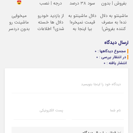
بفروش | بدون
سود 38 درصد
درجه | نصب
کمسیون
سالانه
آسان و راحت
ماشینتو به دلال
دلال ماشینتو به
از بازدید خودرو
میخوایی
نده! به مصرف
قیمت نمیخره!
دلال ها خسته
ماشینت رو
کننده بفروش!
بیا اینجا به
شدی؟ اطلاعات
بدون دردسر
بدون پاسخ به
قیمت
ماشینت رو
بفروشی؟ بدون
یک تماس
بفروش*فقط
اینجا ثبت کن
کمیسیون
ارسال دیدگاه
خریدار واقعی*
مجموع دیدگاهها : 0
در انتظار بررسی : 0
انتشار یافته : 0
دیدگاه خود را اینجا بنویسید
نام شما
پست الکترونیکی
قوانین ارسال دیدگاه