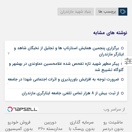
برچسب ها
بنیاد شهید مازندران
نوشته های مشابه
برگزاری پنجمین همایش استارتاپ ها و تجلیل از نخبگان شاهد و
27 جولای 2025
ایثارگر مازندران
پیکر مطهر شهید تازه تفحص شده غلامحسین دماوندی در بهشهر و
26 آوریل 2025
گلوگاه تشییع شد
ضرورت توجه به افزایش باورپذیری و اثرات اجتماعی شهدا در جامعه
12 مارس 2025
01 ژانویه 2025
از ثبت بیش از 8 هزار تماس تلفنی جامعه ایثارگری مازندران
از سراسر وب
ماشینت رو
سرمایه گذاری
دوربین
فروش خودرو
بدون دردسر
بدون ریسک با
مداربسته 360
بدون کمیسیون