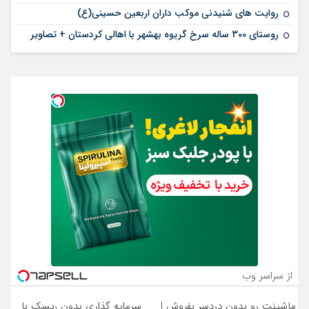
روایت های شنیدنی موکب داران اربعین حسینی(ع)
روستای 300 ساله سرخ ‌گریوه بهشهر با اهالی کردستان + تصاویر
از سراسر وب
ماشینت رو بدون دردسر بفروش |
سرمایه گذاری بدون ریسک با