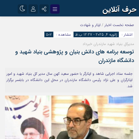
حرف آنلاین
نام کاربری یا نشانی ایمیل
اینستاگرام
تلگرام
صفحه نخست
اخبار
/
ایثار و شهادت
انتشار :
ژانویه 4, 2025 - 12:27 ب.ظ
مشاهده :
507
آپارات
مدیرکل بنیاد شهید مازندران خبرداد
رمز عبور
توسعه برنامه های دانش بنیان و پژوهشی بنیاد شهید و
دانشگاه مازندران
مرا به خاطر بسپار
جلسه ستاد اجرایی شاهد و ایثارگر با حضور سعید کهن سال مدیر کل بنیاد شهید و امور
ایثارگران و علی نژاد رئیس دانشگاه مازندران در محل این دانشگاه در بابلسر برگزار
شد.