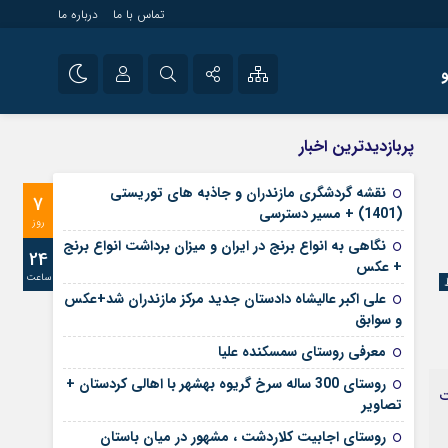
تماس با ما
درباره ما
شی راه اندازی سایت و
نام کاربری یا نشانی ایمیل
اینستاگرام
پربازدیدترین اخبار
 سایت های خبری و
تلگرام
نقشه گردشگری مازندران و جاذبه های توریستی
7
رمز عبور
(1401) + مسیر دسترسی
آپارات
روز
نگاهی به انواع برنج در ایران و میزان برداشت انواع برنج
24
+ عکس
ساعت
مرا به خاطر بسپار
علی‌ اکبر عالیشاه دادستان جدید مرکز مازندران شد+عکس
و سوابق
معرفی روستای سمسکنده علیا
روستای 300 ساله سرخ ‌گریوه بهشهر با اهالی کردستان +
ت
تصاویر
روستای اجابیت کلاردشت ، مشهور در میان باستان