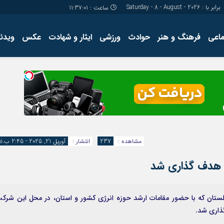
برابر با : Saturday - 8 - August - 2026
ساعت :
11:37:01
ماعی
فرهنگ و هنر
حوادث
ورزشی
ایثار و شهادت
عکس
ویدئو
درباره ما
کارگاه آموز
تولید محتوا
مجله ای
مشاهده :
237
انتشار :
آوریل 21, 2025 - 2:45 ب.ظ
 هدف گذاری شد
گلستان که با حضور مقامات ارشد حوزه انرژی کشور و استان، در محل این شرک
ذاری شد.