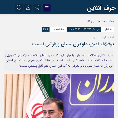
حرف آنلاین
نام کاربری یا نشانی ایمیل
اینستاگرام
تلگرام
صفحه نخست
بی نام
انتشار :
می 5, 2022 - 11:20 ب.ظ
مشاهده :
489
آپارات
استاندار مازندران؛
رمز عبور
برخلاف تصور، مازندران استان پربارشی نیست
حرف آنلاین:استاندار مازندران با بیان این که محور اصلی اقتصاد مازندران کشاورزی
مرا به خاطر بسپار
است که کاملا به آب وابستگی دارد ، گفت : بر خلاف تصور عمومی مازندران استان
پربارش به شمار نمی‌رود و تعرض به آب این استان هم قابل پذیرش نیست.