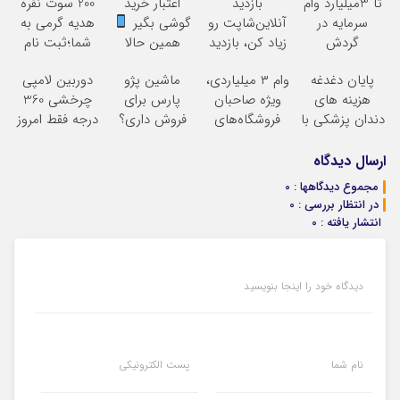
تا 3میلیارد وام
بازدید
اعتبار خرید
200 سوت نقره
سرمایه در
آنلاین‌شاپت رو
گوشی بگیر
هدیه گرمی به
گردش
زیاد کن، بازدید
همین حالا
شما؛ثبت نام
فروشندگان =>
بالاتر = درآمد
درخواست اعتبار
کن
پایان دغدغه
وام ۳ میلیاردی،
ماشین پژو
دوربین لامپی
فروشگاهت رو
بیشتر
بده
هزینه های
ویژه صاحبان
پارس برای
چرخشی 360
ثبت کن
دندان پزشکی با
فروشگاه‌های
فروش داری؟
درجه فقط امروز
پک سفید کننده
آنلاین و
اینجا سریع
حراج شد
خانگی
حضوری
بفروشش
پرداخت درب
ارسال دیدگاه
منزل
مجموع دیدگاهها : 0
در انتظار بررسی : 0
انتشار یافته : 0
دیدگاه خود را اینجا بنویسید
نام شما
پست الکترونیکی