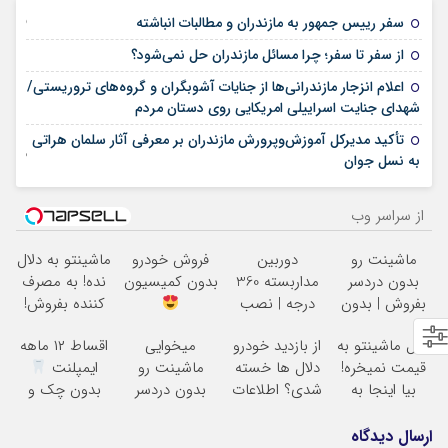
25 فوریه 2026
سفر رییس جمهور به مازندران و مطالبات انباشته
21 فوریه 2026
از سفر تا سفر؛ چرا مسائل مازندران حل نمی‌شود؟
اعلام انزجار مازندرانی‌ها از جنایات آشوبگران و گروه‌های تروریستی/
12 ژانویه 2026
شهدای جنایت اسراییلی امریکایی روی دستان مردم
تأکید مدیرکل آموزش‌وپرورش مازندران بر معرفی آثار سلمان هراتی
02 نوامبر 2025
به نسل جوان
از سراسر وب
ماشینت رو
دوربین
فروش خودرو
ماشینتو به دلال
بدون دردسر
مداربسته 360
بدون کمیسیون
نده! به مصرف
بفروش | بدون
درجه | نصب
کننده بفروش!
کمسیون
آسان و راحت
بدون پاسخ به
دلال ماشینتو به
از بازدید خودرو
میخوایی
اقساط ۱۲ ماهه
یک تماس
قیمت نمیخره!
دلال ها خسته
ماشینت رو
ایمپلنت
بیا اینجا به
شدی؟ اطلاعات
بدون دردسر
بدون چک و
قیمت
ماشینت رو
بفروشی؟ بدون
ضامن؛ همین
بفروش*فقط
اینجا ثبت کن
کمیسیون
امروز اقدام کن
ارسال دیدگاه