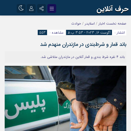
حرف آنلاین
نام کاربری یا نشانی ایمیل
اینستاگرام
تلگرام
صفحه نخست
اخبار
/
اسلایدر
/
حوادث
انتشار :
آگوست 16, 2023 - 3:53 ب.ظ
مشاهده :
553
آپارات
باند قمار و شرط‌بندی در مازندران منهدم شد
رمز عبور
باند ۴ نفره شرط بندی و قمار آنلاین در مازندران متلاشی شد.
مرا به خاطر بسپار