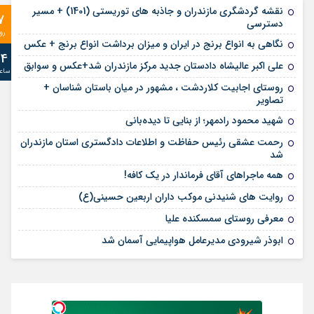
نقشه گردشگری مازندران و جاذبه های توریستی (1401) + مسیر
7
دسترسی
رو
نگاهی به انواع برنج در ایران و میزان برداشت انواع برنج + عکس
24
علی‌ اکبر عالیشاه دادستان جدید مرکز مازندران شد+عکس و سوابق
ساع
روستای اجابیت کلاردشت ، مشهور در میان باستان شناسان +
تصاویر
شهید محمود رادمهر؛ از بنایی تا دیده‌بانی
رحمت عشقی رئیس حفاظت و اطلاعات دادگستری استان مازندران
شد
همه ماجراهای آقای فرماندار در یک کافه!
روایت های شنیدنی موکب داران اربعین حسینی(ع)
معرفی روستای سمسکنده علیا
ابوذر شیرودی مدیرعامل هواپیمایی آسمان شد