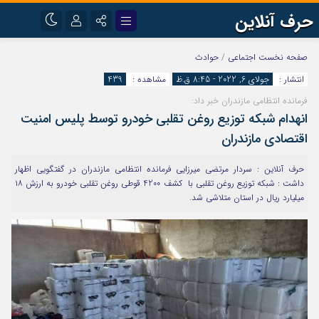
حرف آنلاین
نام کاربری یا نشانی ایمیل
اینستاگرام
تلگرام
صفحه نخست
اجتماعی
/
حوادث
انتشار :
جولای 6, 2022 - 8:45 ق.ظ
مشاهده :
439
آپارات
فرمانده انتظامی مازندران خبر داد:
رمز عبور
انهدام شبکه توزیع روغن تقلبی خودرو توسط پلیس امنیت
اقتصادی مازندران
مرا به خاطر بسپار
حرف آنلاین : سردار مرتضی میرزایی فرمانده انتظامی مازندران در گفتگویی اظهار
داشت : شبکه توزیع روغن‌ تقلبی با کشف 4200 قوطی روغن تقلبی خودرو به ارزش ۱۸
میلیارد ریال در استان متلاشی شد.