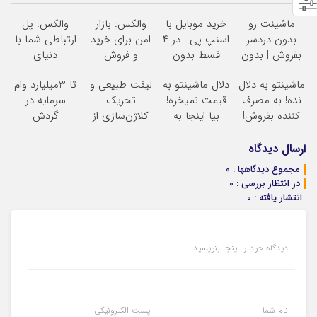
ماشینت رو
خرید موبایل با
والکس: بازار
والکس: پل
بدون دردسر
اسنپ پی | در ۴
امن برای خرید
ارتباطی شما با
بفروش | بدون
قسط بدون
و فروش
دنیای
کمسیون
سود و کارمزد!
دارایی‌های
سرمایه‌گذاری
ماشینتو به دلال
دلال ماشینتو به
لیفت طبیعی و
تا 3میلیارد وام
دیجیتال
دیجیتال
نده! به مصرف
قیمت نمیخره!
تحریک
سرمایه در
کننده بفروش!
بیا اینجا به
کلاژن‌سازی از
گردش
بدون پاسخ به
قیمت
داخل پوست با
فروشندگان =>
یک تماس
بفروش*فقط
24ماه ماندگاری
فروشگاهت رو
ارسال دیدگاه
خریدار واقعی*
جوان شو
ثبت کن
مجموع دیدگاهها : 0
در انتظار بررسی : 0
انتشار یافته : 0
دیدگاه خود را اینجا بنویسید
نام شما
پست الکترونیکی