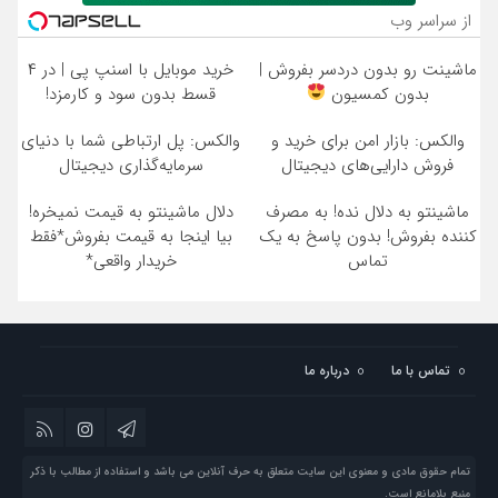
از سراسر وب
ماشینت رو بدون دردسر بفروش |
خرید موبایل با اسنپ پی | در ۴
بدون کمسیون
قسط بدون سود و کارمزد!
والکس: بازار امن برای خرید و
والکس: پل ارتباطی شما با دنیای
فروش دارایی‌های دیجیتال
سرمایه‌گذاری دیجیتال
ماشینتو به دلال نده! به مصرف
دلال ماشینتو به قیمت نمیخره!
کننده بفروش! بدون پاسخ به یک
بیا اینجا به قیمت بفروش*فقط
تماس
خریدار واقعی*
تماس با ما
درباره ما
تمام حقوق مادی و معنوی این سایت متعلق به حرف آنلاین می باشد و استفاده از مطالب با ذکر
منبع بلامانع است.