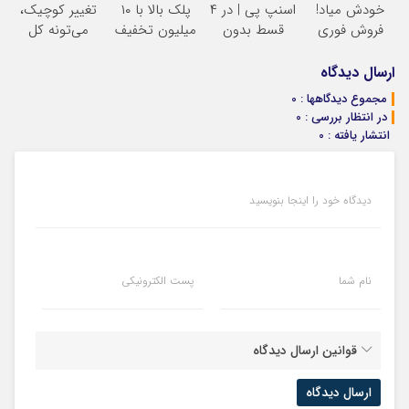
خودش میاد!
اسنپ پی | در ۴
پلک بالا با ۱۰
تغییر کوچیک،
تخفیف
فروش فوری
قسط بدون
میلیون تخفیف
می‌تونه کل
ماشین در همراه
سود و کارمزد!
فقط ۲۵ میلیون
چهرتو متحول
مکانیک
کنه
تغییر
ارسال دیدگاه
طبیعی
مجموع دیدگاهها : 0
در انتظار بررسی : 0
انتشار یافته : 0
دیدگاه خود را اینجا بنویسید
نام شما
پست الکترونیکی
قوانین ارسال دیدگاه