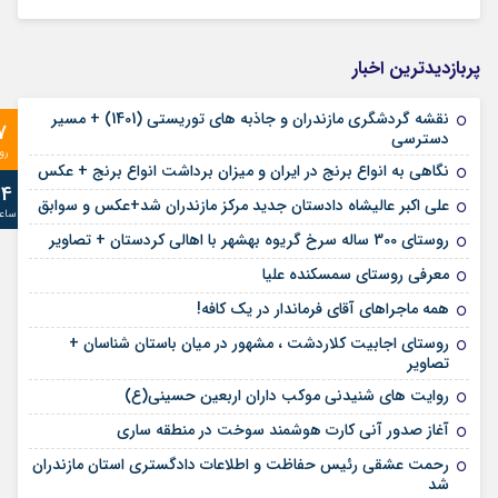
پربازدیدترین اخبار
نقشه گردشگری مازندران و جاذبه های توریستی (1401) + مسیر
7
دسترسی
رو
نگاهی به انواع برنج در ایران و میزان برداشت انواع برنج + عکس
24
علی‌ اکبر عالیشاه دادستان جدید مرکز مازندران شد+عکس و سوابق
ساع
روستای 300 ساله سرخ ‌گریوه بهشهر با اهالی کردستان + تصاویر
معرفی روستای سمسکنده علیا
همه ماجراهای آقای فرماندار در یک کافه!
روستای اجابیت کلاردشت ، مشهور در میان باستان شناسان +
تصاویر
روایت های شنیدنی موکب داران اربعین حسینی(ع)
آغاز صدور آنی کارت هوشمند سوخت در منطقه ساری
رحمت عشقی رئیس حفاظت و اطلاعات دادگستری استان مازندران
شد