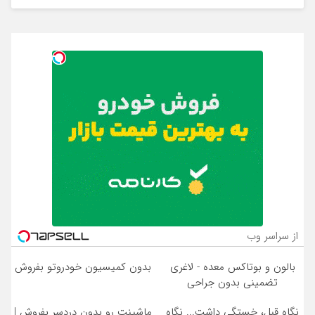
از سراسر وب
بالون و بوتاکس معده - لاغری
بدون کمیسیون خودروتو بفروش
تضمینی بدون جراحی
نگاهِ قبل، خستگی داشت... نگاهِ
ماشینت رو بدون دردسر بفروش |