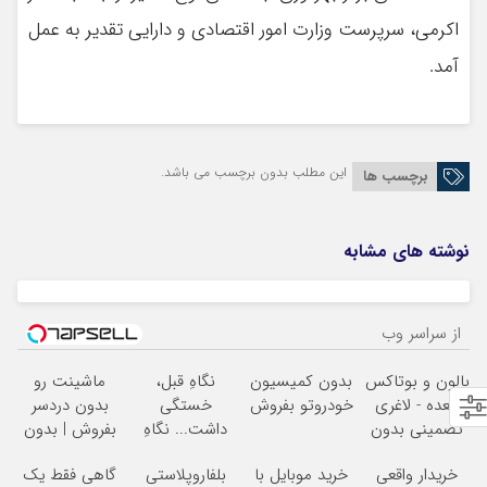
اکرمی، سرپرست وزارت امور اقتصادی و دارایی تقدیر به عمل
آمد.
این مطلب بدون برچسب می باشد.
برچسب ها
نوشته های مشابه
از سراسر وب
بالون و بوتاکس
بدون کمیسیون
نگاهِ قبل،
ماشینت رو
معده - لاغری
خودروتو بفروش
خستگی
بدون دردسر
تضمینی بدون
داشت... نگاهِ
بفروش | بدون
جراحی
بعد، انرژی داره
کمسیون
خریدار واقعی
خرید موبایل با
بلفاروپلاستی
گاهی فقط یک
بلفا با 25%