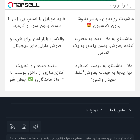
از سراسر وب
ماشینت رو بدون دردسر بفروش |
خرید موبایل با اسنپ پی | در ۴
بدون کمسیون
قسط بدون سود و کارمزد!
ماشینتو به دلال نده! به مصرف
والکس: بازار امن برای خرید و
کننده بفروش! بدون پاسخ به یک
فروش دارایی‌های دیجیتال
تماس
دلال ماشینتو به قیمت نمیخره!
لیفت طبیعی و تحریک
بیا اینجا به قیمت بفروش*فقط
کلاژن‌سازی از داخل پوست با
خریدار واقعی*
24ماه ماندگاری
جوان شو
تماس با ما
درباره ما
تمام حقوق مادی و معنوی این سایت متعلق به حرف آنلاین می باشد و استفاده از مطالب با ذکر