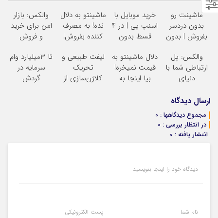
ماشینت رو
خرید موبایل با
ماشینتو به دلال
والکس: بازار
بدون دردسر
اسنپ پی | در ۴
نده! به مصرف
امن برای خرید
بفروش | بدون
قسط بدون
کننده بفروش!
و فروش
کمسیون
سود و کارمزد!
بدون پاسخ به
دارایی‌های
والکس: پل
دلال ماشینتو به
لیفت طبیعی و
تا 3میلیارد وام
یک تماس
دیجیتال
ارتباطی شما با
قیمت نمیخره!
تحریک
سرمایه در
دنیای
بیا اینجا به
کلاژن‌سازی از
گردش
سرمایه‌گذاری
قیمت
داخل پوست با
فروشندگان =>
دیجیتال
بفروش*فقط
24ماه ماندگاری
فروشگاهت رو
ارسال دیدگاه
خریدار واقعی*
جوان شو
ثبت کن
مجموع دیدگاهها : 0
در انتظار بررسی : 0
انتشار یافته : 0
دیدگاه خود را اینجا بنویسید
نام شما
پست الکترونیکی