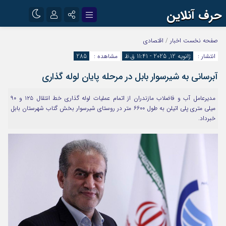
حرف آنلاین
نام کاربری یا نشانی ایمیل
اینستاگرام
تلگرام
صفحه نخست
اخبار
/
اقتصادی
انتشار :
ژانویه 12, 2025 - 11:41 ق.ظ
مشاهده :
285
آپارات
آبرسانی به شیرسوار بابل در مرحله پایان لوله گذاری
رمز عبور
مدیرعامل آب و فاضلاب مازندران از اتمام عملیات لوله گذاری خط انتقال ۱۲۵ و ۹۰
میلی متری پلی اتیلن به طول ۶۶۰۰ متر در روستای شیرسوار بخش گتاب شهرستان بابل
مرا به خاطر بسپار
خبرداد.