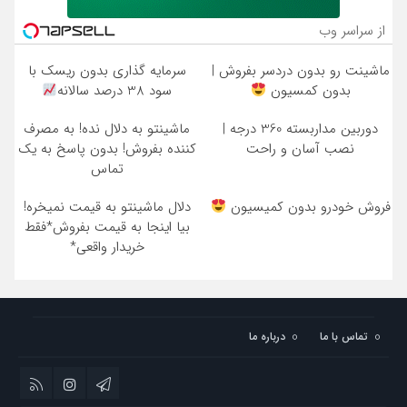
از سراسر وب
ماشینت رو بدون دردسر بفروش |
سرمایه گذاری بدون ریسک با
بدون کمسیون
سود 38 درصد سالانه
دوربین مداربسته 360 درجه |
ماشینتو به دلال نده! به مصرف
نصب آسان و راحت
کننده بفروش! بدون پاسخ به یک
تماس
فروش خودرو بدون کمیسیون
دلال ماشینتو به قیمت نمیخره!
بیا اینجا به قیمت بفروش*فقط
خریدار واقعی*
تماس با ما
درباره ما