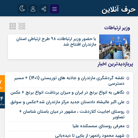
حرف آنلاین
نام کاربری یا نشانی ایمیل
اینستاگرام
تلگرام
وزیر ارتباطات
آپارات
با حضور وزیر ارتباطات، ۹۸ طرح ارتباطی استان
مازندران افتتاح شد
رمز عبور
پربازدیدترین اخبار
مرا به خاطر بسپار
نقشه گردشگری مازندران و جاذبه های توریستی (1401) + مسیر
7
دسترسی
رو
نگاهی به انواع برنج در ایران و میزان برداشت انواع برنج + عکس
24
علی‌ اکبر عالیشاه دادستان جدید مرکز مازندران شد+عکس و سوابق
ساع
روستای اجابیت کلاردشت ، مشهور در میان باستان شناسان +
تصاویر
معرفی روستای سمسکنده علیا
شهید محمود رادمهر؛ از بنایی تا دیده‌بانی