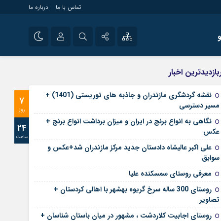
تماس با ما
درباره ما
شی راه اندازی سایت و
نام کاربری یا نشانی ایمیل
اینستاگرام
بازدیدترین اخبار
 سایت های خبری و
تلگرام
نقشه گردشگری مازندران و جاذبه های توریستی (1401) +
7
رمز عبور
مسیر دسترسی
آپارات
روز
نگاهی به انواع برنج در ایران و میزان برداشت انواع برنج +
24
عکس
ساعت
مرا به خاطر بسپار
علی‌ اکبر عالیشاه دادستان جدید مرکز مازندران شد+عکس و
سوابق
معرفی روستای سمسکنده علیا
روستای 300 ساله سرخ ‌گریوه بهشهر با اهالی کردستان +
تصاویر
روستای اجابیت کلاردشت ، مشهور در میان باستان شناسان +