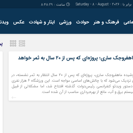
برابر با : Saturday - 8 - August - 2026
ساعت :
8:48:29
ماعی
فرهنگ و هنر
حوادث
ورزشی
ایثار و شهادت
عکس
ویدئو
درباره ما
کارگاه آموز
پر
تولید محتوا
مجله ای
سالن ورزشی ماهفروجک ساری؛ پروژه‌ای که پس از ۲۰ سال به ثمر خواهد
سالن ورزشی سرپوشیده ماهفروجک ساری، پروژه‌ای که پس از ۲۰ سال انتظار به ثمر نشسته، در
حالی به بهره‌برداری نزدیک می‌شود که با چالش‌های اساسی مواجه است. این ورزشگاه ۶ هزار نفری
یرماه ۱۴۰۰ با دستور ویدئو کنفرانسی رئیس‌دولت گذشته افتتاح شد، اما مشکلاتی از قبیل
م برق و آب، مانع از بهره‌برداری مناسب از آن شده است.