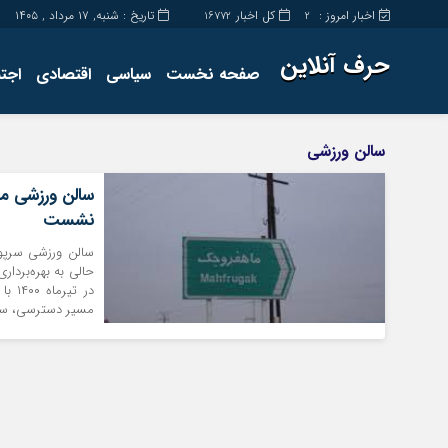
اخبار امروز :
کل اخبار
تاریخ : شنبه, ۱۷ مرداد , ۱۴۰۵
16772
2
حرف آنلاین
صفحه نخست
سیاسی
اقتصادی
اجت
برگه نمونه
تماس با ما
سالن ورزشی
نشست
در ت
مسیر دسترسی، سیست