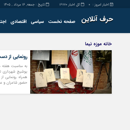
اخبار امروز :
کل اخبار
تاریخ : جمعه, ۱۶ مرداد , ۱۴۰۵
16770
0
حرف آنلاین
صفحه نخست
سیاسی
اقتصادی
اجت
برگه نمونه
تماس با ما
خانه موزه نیما
رونمایی از دس
به مناسبت هفته ما
یوشیج شهرداری ت
همراه رونمایی از
حضور شاعران و علاق