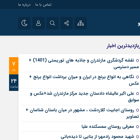
تماس با ما
درباره ما
شی راه اندازی سایت و
نام کاربری یا نشانی ایمیل
اینستاگرام
بازدیدترین اخبار
 سایت های خبری و
تلگرام
نقشه گردشگری مازندران و جاذبه های توریستی (1401) +
7
رمز عبور
مسیر دسترسی
آپارات
روز
نگاهی به انواع برنج در ایران و میزان برداشت انواع برنج +
24
عکس
ساعت
مرا به خاطر بسپار
علی‌ اکبر عالیشاه دادستان جدید مرکز مازندران شد+عکس و
سوابق
روستای اجابیت کلاردشت ، مشهور در میان باستان شناسان +
تصاویر
معرفی روستای سمسکنده علیا
شهید محمود رادمهر؛ از بنایی تا دیده‌بانی