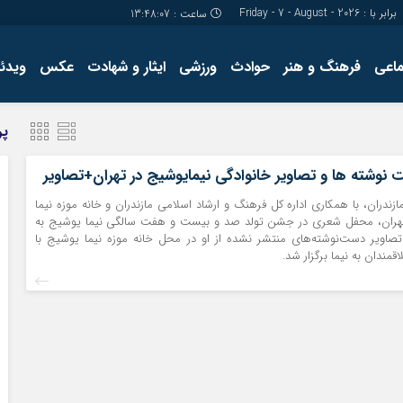
برابر با : Friday - 7 - August - 2026
ساعت :
13:48:08
ماعی
فرهنگ و هنر
حوادث
ورزشی
ایثار و شهادت
عکس
ویدئو
درباره ما
کارگاه آموز
پر
تولید محتوا
مجله ای
ت نوشته ها و تصاویر خانوادگی نیمایوشیج در تهران+تصاویر
زندران، با همکاری اداره کل فرهنگ و ارشاد اسلامی مازندران و خانه موزه نیما
هران، محفل شعری در جشن تولد صد و بیست و هفت سالگی نیما یوشیج به
 تصاویر دست‌نوشته‌های منتشر نشده از او در محل خانه موزه نیما یوشیج با
مندان به نیما برگزار شد.