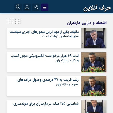
حرف آنلاین
نام کاربری یا نشانی ایمیل
اینستاگرام
تلگرام
اقتصاد و دارایی مازندران
آپارات
مالیات یكی از مهم ترین محورهای اجرای سیاست
های اقتصادی دولت است
رمز عبور
ثبت 68 هزار درخواست الکترونیکی مجوز كسب
مرا به خاطر بسپار
و كار در مازندران
رشد قریب به 47 درصدی وصول درآمدهای
عمومی مازندران
شناسایی ۱۷۵ ملک در مازندران برای مولدسازی