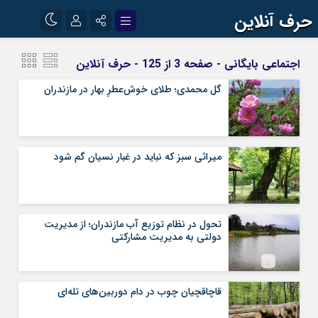
حرف آنلاین
نام کاربری یا نشانی ایمیل
اینستاگرام
تلگرام
اجتماعی بایگانی - صفحه 3 از 125 - حرف آنلاین
آپارات
گل محمدی؛ طلای خوش‌عطرِ بهار در مازندران
رمز عبور
میراثی سبز که نباید در غبار نسیان گم شود
مرا به خاطر بسپار
تحول در نظام توزیع آب مازندران؛ از مدیریت
دولتی به مدیریت مشارکتی
قاچاقچیان چوب در دام دوربین‌های تله‌ای