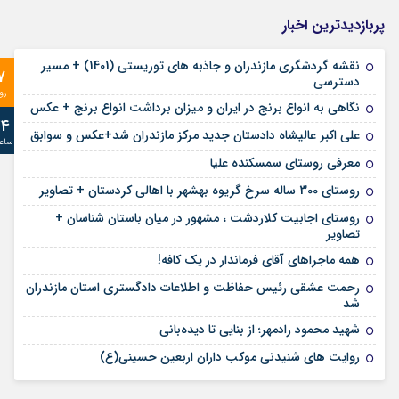
پربازدیدترین اخبار
نقشه گردشگری مازندران و جاذبه های توریستی (1401) + مسیر
7
دسترسی
رو
نگاهی به انواع برنج در ایران و میزان برداشت انواع برنج + عکس
24
علی‌ اکبر عالیشاه دادستان جدید مرکز مازندران شد+عکس و سوابق
ساع
معرفی روستای سمسکنده علیا
روستای 300 ساله سرخ ‌گریوه بهشهر با اهالی کردستان + تصاویر
روستای اجابیت کلاردشت ، مشهور در میان باستان شناسان +
تصاویر
همه ماجراهای آقای فرماندار در یک کافه!
رحمت عشقی رئیس حفاظت و اطلاعات دادگستری استان مازندران
شد
شهید محمود رادمهر؛ از بنایی تا دیده‌بانی
روایت های شنیدنی موکب داران اربعین حسینی(ع)