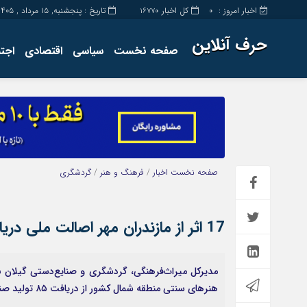
اخبار امروز :
کل اخبار
تاریخ : پنجشنبه, ۱۵ مرداد , ۱۴۰۵
16770
0
حرف آنلاین
صفحه نخست
سیاسی
اقتصادی
اجت
برگه نمونه
تماس با ما
صفحه نخست
اخبار
/
فرهنگ و هنر
/
گردشگری
17 اثر از مازندران مهر اصالت ملی دریافت کردند
مدیرکل میراث‌فرهنگی، گردشگری و صنایع‌دستی گیلان با
هنرهای سنتی منطقه شمال کشور از دریافت ۸۵ تولید صنایع دستی این خطه خبر داد.