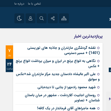
تماس با ما
درباره ما
شی راه اندازی سایت و
نام کاربری یا نشانی ایمیل
اینستاگرام
پربازدیدترین اخبار
 سایت های خبری و
تلگرام
نقشه گردشگری مازندران و جاذبه های توریستی
7
رمز عبور
(1401) + مسیر دسترسی
آپارات
روز
نگاهی به انواع برنج در ایران و میزان برداشت انواع برنج
24
+ عکس
ساعت
مرا به خاطر بسپار
علی‌ اکبر عالیشاه دادستان جدید مرکز مازندران شد+عکس
و سوابق
شهید محمود رادمهر؛ از بنایی تا دیده‌بانی
روستای اجابیت کلاردشت ، مشهور در میان باستان
و
شناسان + تصاویر
همه ماجراهای آقای فرماندار در یک کافه!