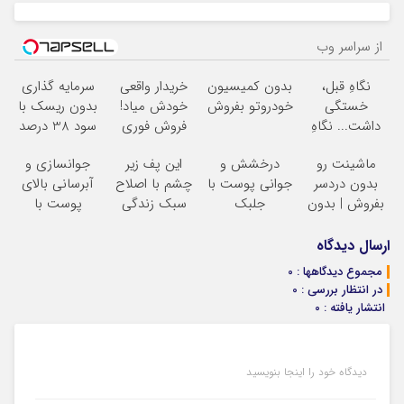
از سراسر وب
نگاهِ قبل،
بدون کمیسیون
خریدار واقعی
سرمایه گذاری
خستگی
خودروتو بفروش
خودش میاد!
بدون ریسک با
داشت... نگاهِ
فروش فوری
سود 38 درصد
بعد، انرژی داره
ماشین در همراه
سالانه
ماشینت رو
درخشش و
این پف زیر
جوانسازی و
بلفا با 25%
مکانیک
بدون دردسر
جوانی پوست با
چشم با اصلاح
آبرسانی بالای
تخفیف
بفروش | بدون
جلبک
سبک زندگی
پوست با
کمسیون
اسپیرولینا! خرید
درست بشو
اسپیرولینا
محصول با
نیست
ارسال دیدگاه
تخفیف ویژه
مشاوره رایگان
مجموع دیدگاهها : 0
بگیر
در انتظار بررسی : 0
انتشار یافته : 0
دیدگاه خود را اینجا بنویسید