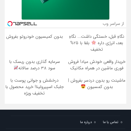
از سراسر وب
نگاهِ قبل، خستگی داشت... نگاهِ
بدون کمیسیون خودروتو بفروش
بعد، انرژی داره
بلفا با 25%
تخفیف
خریدار واقعی خودش میاد! فروش
سرمایه گذاری بدون ریسک با
فوری ماشین در همراه مکانیک
سود 38 درصد سالانه
ماشینت رو بدون دردسر بفروش |
درخشش و جوانی پوست با
بدون کمسیون
جلبک اسپیرولینا! خرید محصول با
تخفیف ویژه
تماس با ما
درباره ما