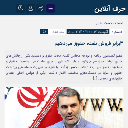
حرف آنلاین
نام کاربری یا نشانی ایمیل
اینستاگرام
تلگرام
صفحه نخست
اخبار
انتشار :
آگوست 17, 2021 - 2:02 ب.ظ
مشاهده :
154
آپارات
۳برابر فروش نفت، حقوق می‌دهیم
رمز عبور
عضو کمیسیون برنامه و بودجه مجلس گفت: بحث حقوق و دستمزد یکی از چالش‌های
جدی دولت سیزدهم می‌شود و باید لایحه‌ای را برای ساماندهی وضعیت حقوق و
مرا به خاطر بسپار
دستمزد به مجلس ارائه دهند. محسن زنگنه با تاکید بر ضرورت ساماندهی پرداخت
حقوق و مزایا در دستگاه‌های مختلف، اظهار داشت: یکی از عوامل اصلی اعطای
حقوق‌های نجومی […]