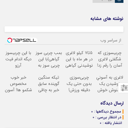
نوشته های مشابه
از سراسر وب
چربیسوزی که
5تا7 کیلو لاغری
بمب چربی سوز
با این چربیسوز
شگفتی لاغری
در هر ماه با این
گیاهی!با این
دیگه اندام فیت
آسان را رقم زد!
نوشیدنی گیاهی
چربی سوز به
آرزو
سفارش با
سرعرت نور لاغر
نیست(تخفیف
لاغری به آسونیِ
چربی‌سوزی
تیکه سنگین
خبر خوب
نصف قیمت
شو با مجوز
تا امشب)
نوشیدن یک
بدون حتی یک
گوینده سابق
مخصوص
بهداشت
دمنوش خوش
دقیقه ورزش!
خبر به چاقی
شکمو ها! آسون
طعم
این خانم در
ترین روش
برنامه زنده
لاغری معرفی
ارسال دیدگاه
ببین چیشد
شد
مجموع دیدگاهها : 0
در انتظار بررسی : 0
انتشار یافته : 0