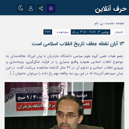
حرف آنلاین
نام کاربری یا نشانی ایمیل
اینستاگرام
تلگرام
صفحه نخست
بی نام
انتشار :
نوامبر 3, 2021 - 3:16 ب.ظ
مشاهده :
279
آپارات
۱۳ آبان نقطه عطف تاریخ انقلاب اسلامی است
رمز عبور
عضو هیات علمی گروه علوم سیاسی دانشگاه مازندران با بیان این‌که علاقه‌مندان به
موضوع انقلاب اسلامی همواره وقایع بسیاری را در فرآیند شکل‌گیری، زمینه‌سازی و
مرا به خاطر بسپار
پیروزی انقلاب اسلامی و تداوم آن در ۴۲ سال گذشته مشاهده می‌کنند، گفت: در این
میان سیزدهم آبان‌ماه که در این روز سه واقعه مهم رخ داده را می‌توان به‌عنوان […]