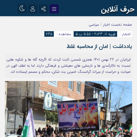
حرف آنلاین
نام کاربری یا نشانی ایمیل
اینستاگرام
تلگرام
صفحه نخست
اخبار
/
سیاسی
انتشار :
فوریه 11, 2023 - 5:58 ب.ظ
مشاهده :
635
آپارات
یادداشت | امان از محاسبه غلط
رمز عبور
ایرانیان در 22 بهمن 1401 هجری شمسی ثابت کردند که اگرچه گله ها و شکوه هایی
نسبت به ناکارآمدی ها و نارسایی های معیشتی و فرهنگی دارند اما به لطف الهی در
مرا به خاطر بسپار
صیانت و حراست از میراث گرانسنگ خمینی بت شکن، محکم و مصمم ایستاده اند.