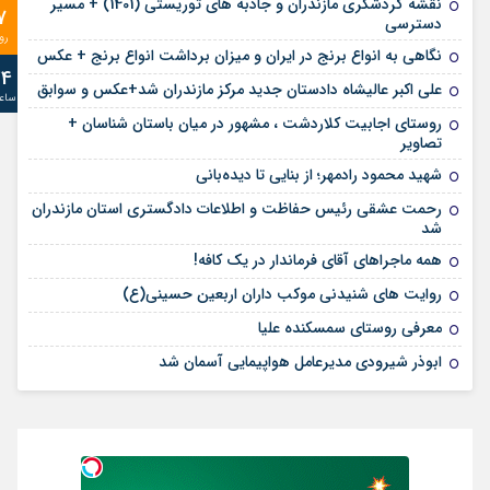
نقشه گردشگری مازندران و جاذبه های توریستی (1401) + مسیر
7
دسترسی
رو
نگاهی به انواع برنج در ایران و میزان برداشت انواع برنج + عکس
24
علی‌ اکبر عالیشاه دادستان جدید مرکز مازندران شد+عکس و سوابق
ساع
روستای اجابیت کلاردشت ، مشهور در میان باستان شناسان +
تصاویر
شهید محمود رادمهر؛ از بنایی تا دیده‌بانی
رحمت عشقی رئیس حفاظت و اطلاعات دادگستری استان مازندران
شد
همه ماجراهای آقای فرماندار در یک کافه!
روایت های شنیدنی موکب داران اربعین حسینی(ع)
معرفی روستای سمسکنده علیا
ابوذر شیرودی مدیرعامل هواپیمایی آسمان شد