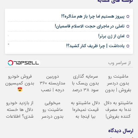
نوشته های مشابه
11 آوریل 2026
پیروز هستیم اما چرا باز هم مذاکره؟!
31 می 2025
تاملی در ماجرای حجت الاسلام قاسمیان!
05 آوریل 2025
امان از ژن برتر!
03 مارس 2025
یادداشت | چرا ظریف کنار کشید؟!
از سراسر وب
ماشینت رو
سرمایه گذاری
دوربین
فروش خودرو
بدون دردسر
بدون ریسک با
مداربسته 360
بدون کمیسیون
بفروش | بدون
سود 38 درصد
درجه | نصب
کمسیون
سالانه
آسان و راحت
ماشینتو به دلال
دلال ماشینتو به
میخوایی
از بازدید خودرو
نده! به مصرف
قیمت نمیخره!
ماشینت رو
دلال ها خسته
کننده بفروش!
بیا اینجا به
بدون دردسر
شدی؟ اطلاعات
بدون پاسخ به
قیمت
بفروشی؟ بدون
ماشینت رو
یک تماس
بفروش*فقط
کمیسیون
اینجا ثبت کن
ارسال دیدگاه
خریدار واقعی*