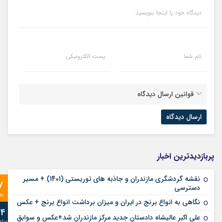
دیدگاه خود را اینجا بنویسید
نام شما
پست الکترونیکی
قوانین ارسال دیدگاه
پربازدیدترین اخبار
نقشه گردشگری مازندران و جاذبه های توریستی (1401) + مسیر
7
دسترسی
رو
نگاهی به انواع برنج در ایران و میزان برداشت انواع برنج + عکس
24
علی‌ اکبر عالیشاه دادستان جدید مرکز مازندران شد+عکس و سوابق
ساع