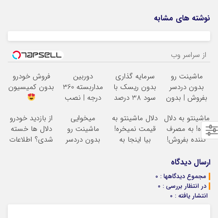
نوشته های مشابه
از سراسر وب
ماشینت رو
سرمایه گذاری
دوربین
فروش خودرو
بدون دردسر
بدون ریسک با
مداربسته 360
بدون کمیسیون
بفروش | بدون
سود 38 درصد
درجه | نصب
کمسیون
سالانه
آسان و راحت
ماشینتو به دلال
دلال ماشینتو به
میخوایی
از بازدید خودرو
نده! به مصرف
قیمت نمیخره!
ماشینت رو
دلال ها خسته
کننده بفروش!
بیا اینجا به
بدون دردسر
شدی؟ اطلاعات
بدون پاسخ به
قیمت
بفروشی؟ بدون
ماشینت رو
یک تماس
بفروش*فقط
کمیسیون
اینجا ثبت کن
ارسال دیدگاه
خریدار واقعی*
مجموع دیدگاهها : 0
در انتظار بررسی : 0
انتشار یافته : 0