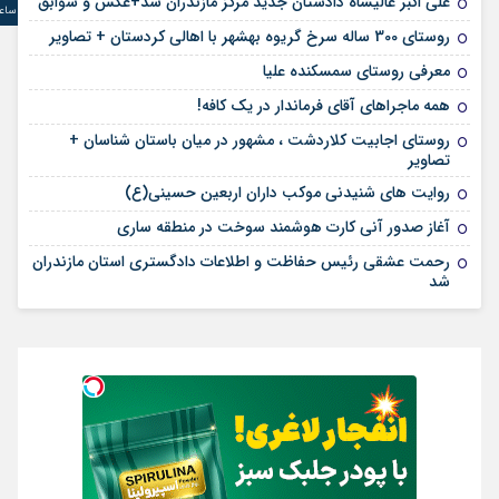
علی‌ اکبر عالیشاه دادستان جدید مرکز مازندران شد+عکس و سوابق
ساع
روستای 300 ساله سرخ ‌گریوه بهشهر با اهالی کردستان + تصاویر
معرفی روستای سمسکنده علیا
همه ماجراهای آقای فرماندار در یک کافه!
روستای اجابیت کلاردشت ، مشهور در میان باستان شناسان +
تصاویر
روایت های شنیدنی موکب داران اربعین حسینی(ع)
آغاز صدور آنی کارت هوشمند سوخت در منطقه ساری
رحمت عشقی رئیس حفاظت و اطلاعات دادگستری استان مازندران
شد