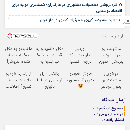
تازه‌فروشی محصولات کشاورزی در مازندران؛ شمشیری دولبه برای
31 می 2025
اقتصاد روستایی
14 دسامبر 2024
تولید 50درصد کیوی و مرکبات کشور در مازندران
از سراسر وب
ماشینت رو
دوربین
دلال ماشینتو به
ماشینتو به دلال
بدون دردسر
مداربسته 360
قیمت نمیخره!
نده! به مصرف
بفروش | بدون
درجه | نصب
بیا اینجا به
کننده بفروش!
کمسیون
آسان و راحت
قیمت
بدون پاسخ به
میخوایی
فروش خودرو
والکس: پل
از بازدید خودرو
بفروش*فقط
یک تماس
ماشینت رو
بدون کمیسیون
ارتباطی شما با
دلال ها خسته
خریدار واقعی*
بدون دردسر
دنیای
شدی؟ اطلاعات
بفروشی؟ بدون
سرمایه‌گذاری
ماشینت رو
کمیسیون
دیجیتال
اینجا ثبت کن
ارسال دیدگاه
مجموع دیدگاهها : 0
در انتظار بررسی : 0
انتشار یافته : 0