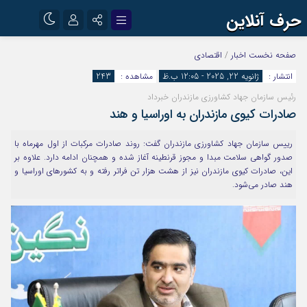
حرف آنلاین
نام کاربری یا نشانی ایمیل
اینستاگرام
تلگرام
صفحه نخست
اخبار
/
اقتصادی
انتشار :
ژانویه 22, 2025 - 12:05 ب.ظ
مشاهده :
243
آپارات
رئیس سازمان جهاد کشاورزی مازندران خبرداد
رمز عبور
صادرات کیوی مازندران به اوراسیا و هند
رییس سازمان جهاد کشاورزی مازندران گفت: روند صادرات مرکبات از اول مهرماه با
مرا به خاطر بسپار
صدور گواهی سلامت مبدا و مجوز قرنطینه آغاز شده و همچنان ادامه دارد. علاوه بر
این، صادرات کیوی مازندران نیز از هشت هزار تن فراتر رفته و به کشورهای اوراسیا و
هند صادر می‌شود.