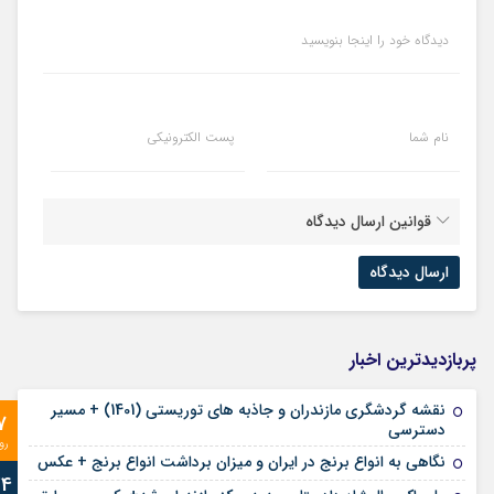
دیدگاه خود را اینجا بنویسید
نام شما
پست الکترونیکی
قوانین ارسال دیدگاه
پربازدیدترین اخبار
نقشه گردشگری مازندران و جاذبه های توریستی (1401) + مسیر
7
دسترسی
رو
نگاهی به انواع برنج در ایران و میزان برداشت انواع برنج + عکس
24