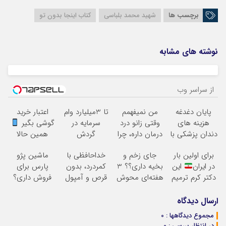
برچسب ها
شهید محمد بلباسی
کتاب اینجا بدون تو
نوشته های مشابه
از سراسر وب
پایان دغدغه
من نمیفهمم
تا 3میلیارد وام
اعتبار خرید
هزینه های
وقتی زانو درد
سرمایه در
گوشی بگیر
دندان پزشکی با
درمان داره، چرا
گردش
همین حالا
پک سفید کننده
دردش رو داری
فروشندگان =>
درخواست اعتبار
برای اولین بار
جای زخم و
خداحافظی با
ماشین پژو
خانگی
تحمل میکنی؟
فروشگاهت رو
بده
در ایران
این
بخیه داری؟؟ 3
کمردرد، بدون
پارس برای
ثبت کن
دکتر کرم ترمیم
هفته‌ای محوش
قرص و آمپول
فروش داری؟
کننده 23 روزه
کن!
اینجا سریع
ساخت!
بفروشش
ارسال دیدگاه
مجموع دیدگاهها : 0
در انتظار بررسی : 0