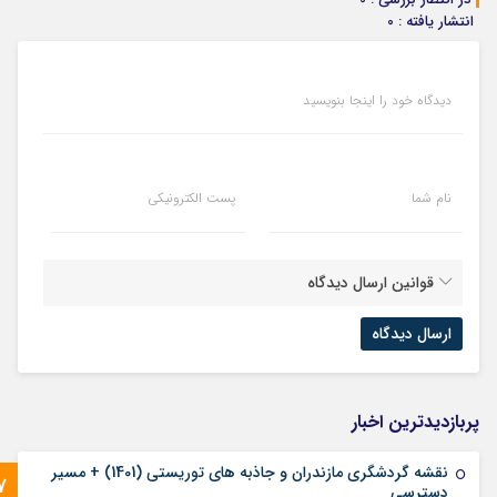
انتشار یافته : 0
دیدگاه خود را اینجا بنویسید
نام شما
پست الکترونیکی
قوانین ارسال دیدگاه
پربازدیدترین اخبار
نقشه گردشگری مازندران و جاذبه های توریستی (1401) + مسیر
7
دسترسی