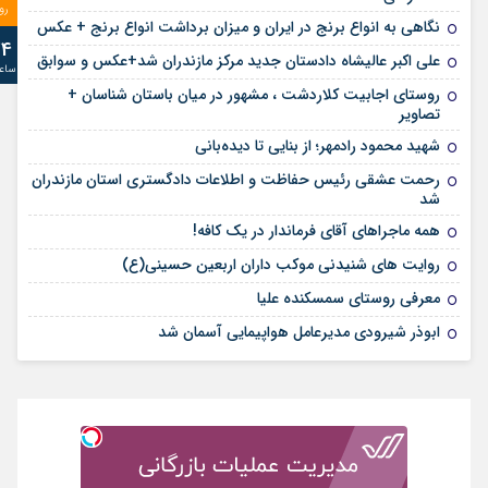
رو
نگاهی به انواع برنج در ایران و میزان برداشت انواع برنج + عکس
24
علی‌ اکبر عالیشاه دادستان جدید مرکز مازندران شد+عکس و سوابق
ساع
روستای اجابیت کلاردشت ، مشهور در میان باستان شناسان +
تصاویر
شهید محمود رادمهر؛ از بنایی تا دیده‌بانی
رحمت عشقی رئیس حفاظت و اطلاعات دادگستری استان مازندران
شد
همه ماجراهای آقای فرماندار در یک کافه!
روایت های شنیدنی موکب داران اربعین حسینی(ع)
معرفی روستای سمسکنده علیا
ابوذر شیرودی مدیرعامل هواپیمایی آسمان شد