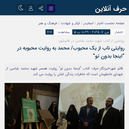
حرف آنلاین
نام کاربری یا نشانی ایمیل
اینستاگرام
تلگرام
صفحه نخست
اخبار
/
اسلایدر
/
ایثار و شهادت
/
فرهنگ و هنر
انتشار :
می 7, 2025 - 10:29 ب.ظ
مشاهده :
717
آپارات
رونمایی از کتاب شهید محمد بلباسی در قائم‌شهر؛
رمز عبور
روایتی ناب از یک محبوب/ محمد به روایت محبوبه در
“اینجا بدون تو”
مرا به خاطر بسپار
قائم شهر-خبرنگار حرف: کتاب "اینجا بدون تو" روایت همسر شهید محمد بلباسی از
شهدای خانطومان است که خاطرات زندگی اشان را روایت می کند.