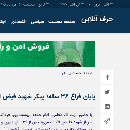
اخبار امروز :
کل اخبار
تاریخ : پنجشنبه, ۱۵ مرداد , ۱۴۰۵
16770
0
حرف آنلاین
صفحه نخست
سیاسی
اقتصادی
اجت
برگه نمونه
تماس با ما
صفحه نخست
بی نام
پایان فراغ ۳۶ ساله؛ پیکر شهید فیض الله غضفری شناسایی شد
با حضور آیت الله معلمی، امام جمعه، یوسف پور، فرمان
در روستای کلاریجان سوادکوه چشم به جهان گشود […]