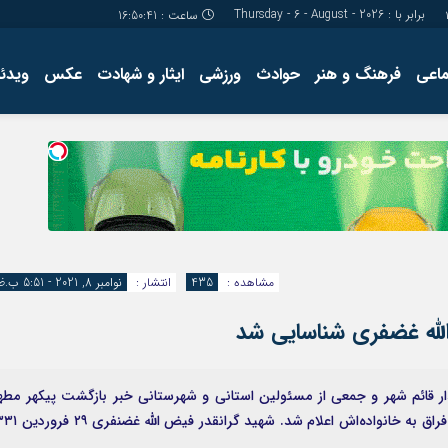
برابر با : Thursday - 6 - August - 2026
ساعت :
16:50:42
ماعی
فرهنگ و هنر
حوادث
ورزشی
ایثار و شهادت
عکس
ویدئو
درباره ما
کارگاه آموز
تولید محتوا
مجله ای
مشاهده :
435
انتشار :
نوامبر 8, 2021 - 5:51 ب.ظ
دار قائم شهر و جمعی از مسئولین استانی و شهرستانی خبر بازگشت پیکهر مطه
سرباز شهید «فیض الله غضفری» پس از ۳۶ سال دوری و فراق به خانواده‌اش اعلام شد. شهید 