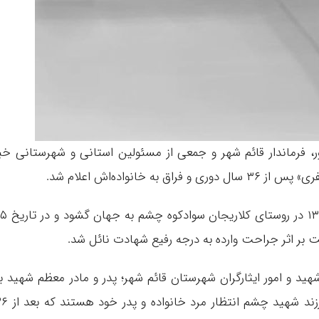
ر، فرماندار قائم شهر و جمعی از مسئولین استانی و شهرستانی خب
انواده‌اش اعلام شد.
شهید گرانقدر فیض الله غضنفری ۲۹ فروردین ۱۳۳۱ در روستای کل
هید و امور ایثارگران شهرستان قائم شهر؛ پدر و مادر معظم شهید ب
فرزند شهیدشان پیوست و اکنون همسر و دو فرزند شهید چشم انتظا