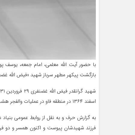
با حضور آیت الله معلمی، امام جمعه، یوسف پو
بازگشت پیکهر مطهر سرباز شهید «فیض الله غضفری» پس از ۳۶ سال دوری و فراق به خ
اسفند ۱۳۶۴ در منطقه فاو در عملیات والفجر هشت بر اثر جراحت وارده به درجه رفیع شهادت نائل شد.
به گزارش حرف و به نقل از روابط عمومی بنیاد ش