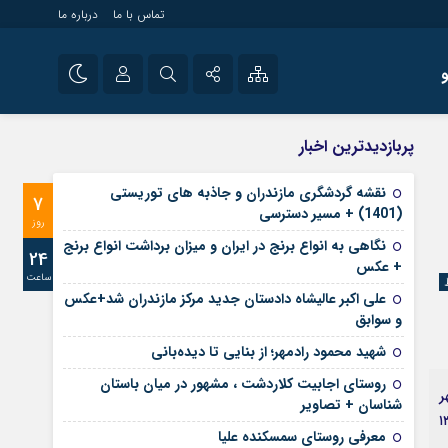
تماس با ما
درباره ما
شی راه اندازی سایت و
نام کاربری یا نشانی ایمیل
اینستاگرام
پربازدیدترین اخبار
 سایت های خبری و
تلگرام
نقشه گردشگری مازندران و جاذبه های توریستی
7
رمز عبور
(1401) + مسیر دسترسی
آپارات
روز
نگاهی به انواع برنج در ایران و میزان برداشت انواع برنج
24
+ عکس
ساعت
مرا به خاطر بسپار
علی‌ اکبر عالیشاه دادستان جدید مرکز مازندران شد+عکس
و سوابق
شهید محمود رادمهر؛ از بنایی تا دیده‌بانی
روستای اجابیت کلاردشت ، مشهور در میان باستان
ر
شناسان + تصاویر
گرانقدر فیض الله غضنفری ۲۹ فروردین ۱۳۳۱
معرفی روستای سمسکنده علیا