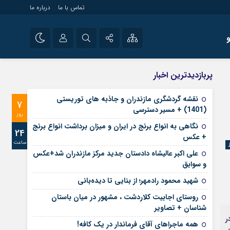
تماس با ما
درباره ما
شی راه اندازی سایت و
نام کاربری یا نشانی ایمیل
اینستاگرام
پربازدیدترین اخبار
 سایت های خبری و
تلگرام
نقشه گردشگری مازندران و جاذبه های توریستی
7
رمز عبور
(1401) + مسیر دسترسی
آپارات
روز
نگاهی به انواع برنج در ایران و میزان برداشت انواع برنج
24
+ عکس
ساعت
مرا به خاطر بسپار
علی‌ اکبر عالیشاه دادستان جدید مرکز مازندران شد+عکس
و سوابق
شهید محمود رادمهر؛ از بنایی تا دیده‌بانی
روستای اجابیت کلاردشت ، مشهور در میان باستان
شناسان + تصاویر
ر
همه ماجراهای آقای فرماندار در یک کافه!