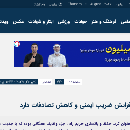
برابر با : Thursday - 6 - August - 2026
ساعت :
6:53:08
ماعی
فرهنگ و هنر
حوادث
ورزشی
ایثار و شهادت
عکس
ویدئو
درباره ما
کارگاه آموز
تولید محتوا
مجله ای
مشاهده :
329
انتشار :
اکتبر 26, 2025 - 11:22 ق.ظ
افزایش ضریب ایمنی و کاهش تصادفات دارد
عنوان کرد: حفظ و پاکسازی حریم راه ، جزء وظایف همگانی بوده که با جدیت د