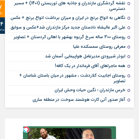
نقشه گردشگری مازندران و جاذبه های توریستی (1401) + مسیر
7
دسترسی
رو
نگاهی به انواع برنج در ایران و میزان برداشت انواع برنج + عکس
24
علی‌ اکبر عالیشاه دادستان جدید مرکز مازندران شد+عکس و سوابق
ساع
روستای 300 ساله سرخ ‌گریوه بهشهر با اهالی کردستان + تصاویر
معرفی روستای سمسکنده علیا
ابوذر شیرودی مدیرعامل هواپیمایی آسمان شد
همه ماجراهای آقای فرماندار در یک کافه!
روستای اجابیت کلاردشت ، مشهور در میان باستان شناسان +
تصاویر
خرس مازندران ؛ نگین حیات وحش ایران
آغاز صدور آنی کارت هوشمند سوخت در منطقه ساری