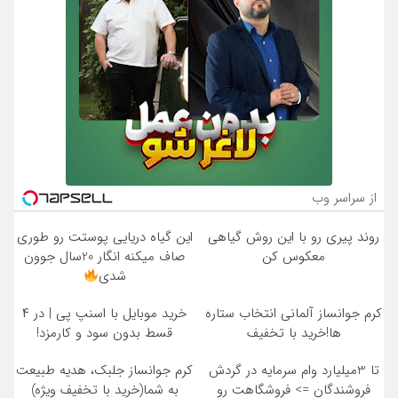
از سراسر وب
روند پیری رو با این روش گیاهی
این گیاه دریایی پوستت رو طوری
معکوس کن
صاف میکنه انگار 20سال جوون
شدی
کرم جوانساز آلمانی انتخاب ستاره
خرید موبایل با اسنپ پی | در ۴
ها!خرید با تخفیف
قسط بدون سود و کارمزد!
تا 3میلیارد وام سرمایه در گردش
کرم جوانساز جلبک، هدیه طبیعت
فروشندگان => فروشگاهت رو
به شما(خرید با تخفیف ویژه)