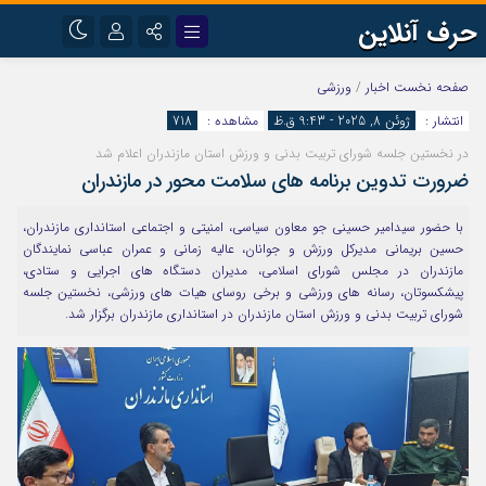
حرف آنلاین
نام کاربری یا نشانی ایمیل
اینستاگرام
تلگرام
صفحه نخست
اخبار
/
ورزشی
انتشار :
ژوئن 8, 2025 - 9:43 ق.ظ
مشاهده :
718
آپارات
در نخستین جلسه شورای تربیت بدنی و ورزش استان مازندران اعلام شد
رمز عبور
ضرورت تدوین برنامه های سلامت محور در مازندران
با حضور سیدامیر حسینی جو معاون سیاسی، امنیتی و اجتماعی استانداری مازندران،
مرا به خاطر بسپار
حسین بریمانی مدیرکل ورزش و جوانان، عالیه زمانی و عمران عباسی نمایندگان
مازندران در مجلس شورای اسلامی، مدیران دستگاه های اجرایی و ستادی،
پیشکسوتان، رسانه های ورزشی و برخی روسای هیات های ورزشی، نخستین جلسه
شورای تربیت بدنی و ورزش استان مازندران در استانداری مازندران برگزار شد.