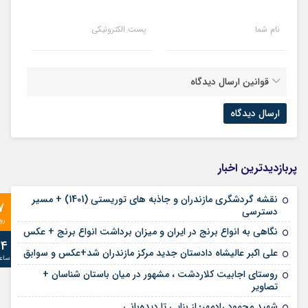
نام شما
پست الکترونیکی
قوانین ارسال دیدگاه
پربازدیدترین اخبار
نقشه گردشگری مازندران و جاذبه های توریستی (1401) + مسیر
7
دسترسی
رو
نگاهی به انواع برنج در ایران و میزان برداشت انواع برنج + عکس
24
علی‌ اکبر عالیشاه دادستان جدید مرکز مازندران شد+عکس و سوابق
ساع
روستای اجابیت کلاردشت ، مشهور در میان باستان شناسان +
تصاویر
شهید محمود رادمهر؛ از بنایی تا دیده‌بانی