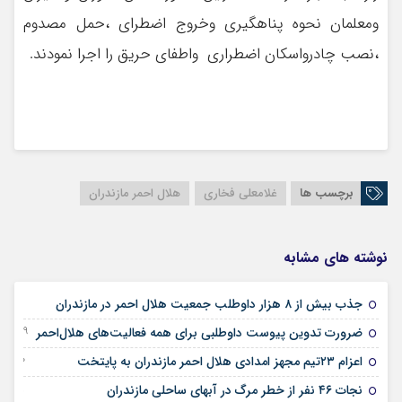
ومعلمان نحوه پناهگیری وخروج اضطرای ،حمل مصدوم
،نصب چادرواسکان اضطراری واطفای حریق را اجرا نمودند.
برچسب ها
غلامعلی فخاری
هلال احمر مازندران
نوشته های مشابه
09 می 2026
جذب بیش از ۸ هزار داوطلب جمعیت هلال احمر در مازندران
19 دسامبر 2025
ضرورت تدوین پیوست داوطلبی برای همه فعالیت‌های هلال‌احمر
10 جولای 2025
اعزام ۲۳تیم مجهز امدادی هلال احمر مازندران به پایتخت
28 ژوئن 2025
نجات ۴۶ نفر از خطر مرگ در آبهای ساحلی مازندران