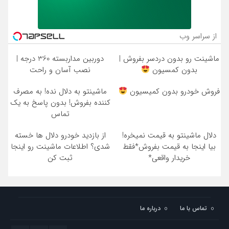
از سراسر وب
ماشینت رو بدون دردسر بفروش |
دوربین مداربسته 360 درجه |
بدون کمسیون
نصب آسان و راحت
فروش خودرو بدون کمیسیون
ماشینتو به دلال نده! به مصرف
کننده بفروش! بدون پاسخ به یک
تماس
دلال ماشینتو به قیمت نمیخره!
از بازدید خودرو دلال ها خسته
بیا اینجا به قیمت بفروش*فقط
شدی؟ اطلاعات ماشینت رو اینجا
خریدار واقعی*
ثبت کن
تماس با ما
درباره ما