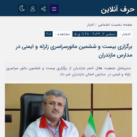
حرف آنلاین
نام کاربری یا نشانی ایمیل
اینستاگرام
تلگرام
صفحه نخست
اجتماعی
/
اخبار
انتشار :
دسامبر 2, 2024 - 11:28 ق.ظ
مشاهده :
201
آپارات
برگزاری بیست و ششمین مانورسراسری زلزله و ایمنی در
رمز عبور
مدارس مازندران
مدیرعامل جمعیت هلال احمر مازندران از برگزاری بیست و ششمین مانور سراسری
مرا به خاطر بسپار
زلزله و ایمنی در مدارس استان مازندران خبر داد.