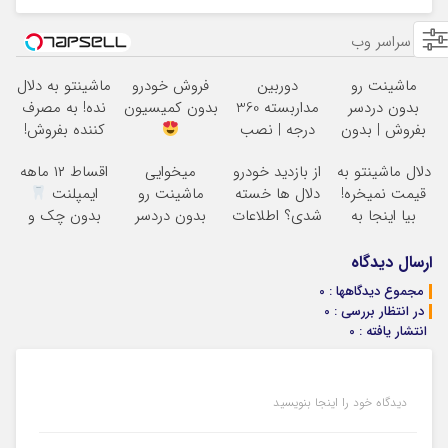
از سراسر وب
ماشینت رو
دوربین
فروش خودرو
ماشینتو به دلال
بدون دردسر
مداربسته 360
بدون کمیسیون
نده! به مصرف
بفروش | بدون
درجه | نصب
کننده بفروش!
کمسیون
آسان و راحت
بدون پاسخ به
دلال ماشینتو به
از بازدید خودرو
میخوایی
اقساط ۱۲ ماهه
یک تماس
قیمت نمیخره!
دلال ها خسته
ماشینت رو
ایمپلنت
بیا اینجا به
شدی؟ اطلاعات
بدون دردسر
بدون چک و
قیمت
ماشینت رو
بفروشی؟ بدون
ضامن؛ همین
بفروش*فقط
اینجا ثبت کن
کمیسیون
امروز اقدام کن
ارسال دیدگاه
خریدار واقعی*
مجموع دیدگاهها : 0
در انتظار بررسی : 0
انتشار یافته : 0
دیدگاه خود را اینجا بنویسید