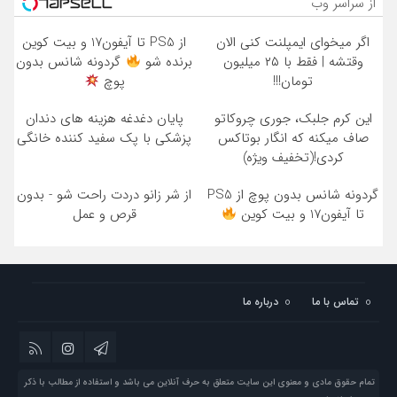
از سراسر وب
اگر میخوای ایمپلنت کنی الان
از PS5 تا آیفون17 و بیت کوین
وقتشه | فقط با ۲۵ میلیون
برنده شو
گردونه شانس بدون
تومان!!!
پوچ
این کرم جلبک، جوری چروکاتو
پایان دغدغه هزینه های دندان
صاف میکنه که انگار بوتاکس
پزشکی با پک سفید کننده خانگی
کردی!(تخفیف ویژه)
گردونه شانس بدون پوچ از PS5
از شر زانو دردت راحت شو - بدون
تا آیفون17 و بیت کوین
قرص و عمل
تماس با ما
درباره ما
تمام حقوق مادی و معنوی این سایت متعلق به حرف آنلاین می باشد و استفاده از مطالب با ذکر