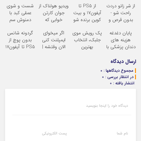
از شر زانو دردت
از PS5 تا
ویدیو هولناک از
شست و شوی
راحت شو -
آیفون17 و بیت
جوان کارتن
عمقی کبد با
بدون قرص و
کوین برنده شو
خوابی که
دمنوش سم
عمل
گردونه
میلیاردر شد.
زدای گیاهی
پایان دغدغه
پک رویش موی
اگر میخوای
گردونه شانس
شانس بدون
آموزش رایگان
هزینه های
جلبک، انتخاب
ایمپلنت کنی
بدون پوچ از
پوچ
دندان پزشکی با
بهترین
الان وقتشه |
PS5 تا آیفون17
پک سفید کننده
ها(تخفیف ویژه)
فقط با ۲۵
و بیت کوین
خانگی
میلیون تومان!!!
ارسال دیدگاه
مجموع دیدگاهها : 0
در انتظار بررسی : 0
انتشار یافته : 0
دیدگاه خود را اینجا بنویسید
نام شما
پست الکترونیکی