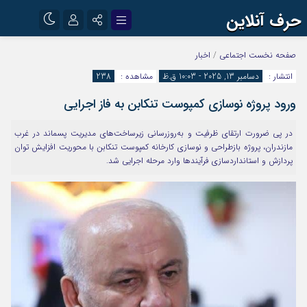
حرف آنلاین
نام کاربری یا نشانی ایمیل
اینستاگرام
تلگرام
صفحه نخست
اجتماعی
/
اخبار
انتشار :
دسامبر 13, 2025 - 10:03 ق.ظ
مشاهده :
238
آپارات
ورود پروژه نوسازی کمپوست تنکابن به فاز اجرایی
رمز عبور
در پی ضرورت ارتقای ظرفیت و به‌روزرسانی زیرساخت‌های مدیریت پسماند در غرب
مازندران، پروژه بازطراحی و نوسازی کارخانه کمپوست تنکابن با محوریت افزایش توان
مرا به خاطر بسپار
پردازش و استانداردسازی فرآیندها وارد مرحله اجرایی شد.