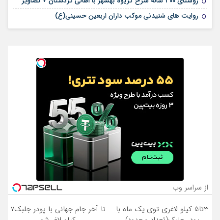
روستای 300 ساله سرخ ‌گریوه بهشهر با اهالی کردستان + تصاویر
روایت های شنیدنی موکب داران اربعین حسینی(ع)
از سراسر وب
3تا5 کیلو لاغری توی یک ماه با
تا آخر جام جهانی با پودر جلبک7