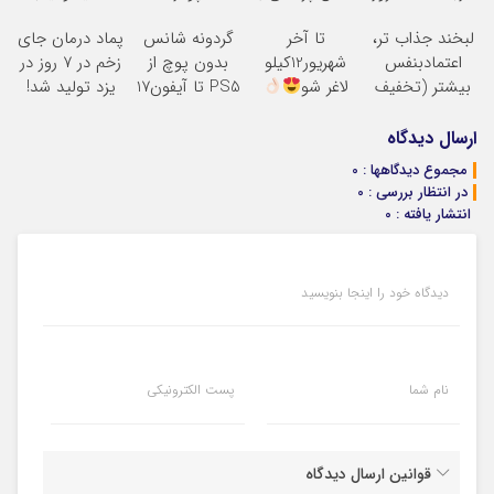
حراج شد
پک سفید کننده
جلبک(تعداد
به راحتی
لبخند جذاب تر،
تا آخر
گردونه شانس
پماد درمان جای
پرداخت درب
خانگی
محدود)
بفروش
اعتمادبنفس
شهریور12کیلو
بدون پوچ از
زخم در ۷ روز در
منزل
بیشتر (تخفیف
لاغر شو
PS5 تا آیفون17
یزد تولید شد!
تا امشب)
و بیت کوین
(مشاوره بگیرید)
ارسال دیدگاه
مجموع دیدگاهها : 0
در انتظار بررسی : 0
انتشار یافته : 0
دیدگاه خود را اینجا بنویسید
نام شما
پست الکترونیکی
قوانین ارسال دیدگاه