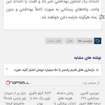
احداث یک لندفیل بهداشتی خبر داد و گفت: با احداث این
واحد، زباله‌های ریجکتی به صورت کاملاً بهداشتی و بدون
ایجاد هرگونه عارضه دفن خواهند شد.
برچسب ها
هتل
هتل رامسر
نوشته های مشابه
13 دسامبر 2025
بازسازی هتل قدیم رامسر با ۵۰ میلیارد تومان اعتبار کلید خورد
از سراسر وب
دوربین لامپی
پایان دغدغه
3تا5 کیلو لاغری
بازار پر از خریدار
چرخشی 360
هزینه های
توی یک ماه با
پژو پارس شده!!!
درجه فقط امروز
دندان پزشکی با
پودر
ماشینتو اینجا