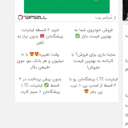
از سراسر وب
فروش خودروی شما به
خرید 4 قسطه اینترنت
ل
بهترین قیمت بازار
پیشگامان
بدون نیاز به
تلفن
ساینا داری برای فروش؟ با
وقت تغییره
با 10
ن
کارنامه به بهترین قیمت
میلیون و هر بانک مو، موی
بفروش!
طبیعی بکار
م
اینترنت LTE پیشگامان رو با
بدون پیش پرداخت در 4
4 قسط از اسنپ پی + ترب
قسط
اینترنت LTE
پی بخر
پیشگامان + سیم کارت
ی
رایگان
ل
ی
م