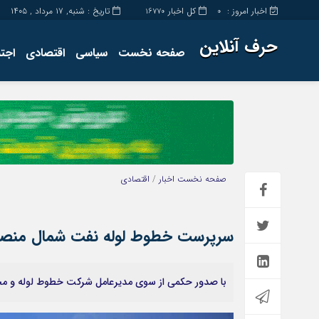
اخبار امروز :
کل اخبار
تاریخ : شنبه, ۱۷ مرداد , ۱۴۰۵
16770
0
حرف آنلاین
صفحه نخست
سیاسی
اقتصادی
اجت
برگه نمونه
تماس با ما
صفحه نخست
اخبار
/
اقتصادی
سرپرست خطوط لوله نفت شمال منص
با صدور حکمی از سوی مدیرعامل شرکت خطوط لوله و م