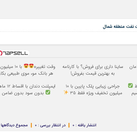
ات نفت منطقه شمال
ساینا داری برای فروش؟ با کارنامه
وقت تغییره
با 10 میلیون
به بهترین قیمت بفروش!
هر بانک مو، موی طبیعی بکار
جراحی زیبایی پلک پایین با 10
ایمپلنت دندان با اقساط 12 ماهه
 سیم
میلیون تخفیف ویژه فقط 35
بدون سود بدون ضامن
انتشار یافته : 0
در انتظار بررسی : 0
مجموع دیدگاهها : 