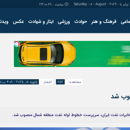
برابر با : Saturday - 8 - August - 2026
ساعت :
23:10:29
ماعی
فرهنگ و هنر
حوادث
ورزشی
ایثار و شهادت
عکس
ویدئو
درباره ما
کارگاه آموز
تولید محتوا
مجله ای
مشاهده :
652
انتشار :
ژانویه 18, 2025 - 4:09 ب.ظ
وب شد
خابرات نفت ایران، سرپرست خطوط لوله نفت منطقه شمال منصوب شد.