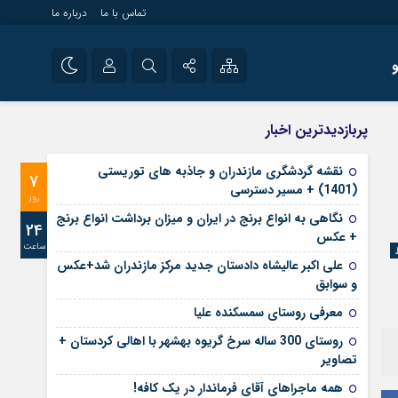
تماس با ما
درباره ما
شی راه اندازی سایت و
نام کاربری یا نشانی ایمیل
اینستاگرام
پربازدیدترین اخبار
 سایت های خبری و
تلگرام
نقشه گردشگری مازندران و جاذبه های توریستی
7
رمز عبور
(1401) + مسیر دسترسی
آپارات
روز
نگاهی به انواع برنج در ایران و میزان برداشت انواع برنج
24
+ عکس
ساعت
مرا به خاطر بسپار
علی‌ اکبر عالیشاه دادستان جدید مرکز مازندران شد+عکس
و سوابق
معرفی روستای سمسکنده علیا
روستای 300 ساله سرخ ‌گریوه بهشهر با اهالی کردستان +
تصاویر
همه ماجراهای آقای فرماندار در یک کافه!