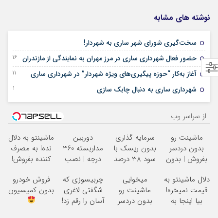
نوشته های مشابه
20 اکتبر 2025
سخت‌گیری شورای شهر ساری به شهردار!
16 آگوست 2025
حضور فعال شهرداری ساری در مرز مهران به نمایندگی از مازندران
11 آگوست 2025
آغاز به‌کار “حوزه پیگیری‌های ویژه شهردار” در شهرداری ساری
21 جولای 2025
شهرداری ساری به دنبال چابک سازی
از سراسر وب
ماشینت رو
سرمایه گذاری
دوربین
ماشینتو به دلال
بدون دردسر
بدون ریسک با
مداربسته 360
نده! به مصرف
بفروش | بدون
سود 38 درصد
درجه | نصب
کننده بفروش!
کمسیون
سالانه
آسان و راحت
بدون پاسخ به
دلال ماشینتو به
میخوایی
چربیسوزی که
فروش خودرو
یک تماس
قیمت نمیخره!
ماشینت رو
شگفتی لاغری
بدون کمیسیون
بیا اینجا به
بدون دردسر
آسان را رقم زد!
قیمت
بفروشی؟ بدون