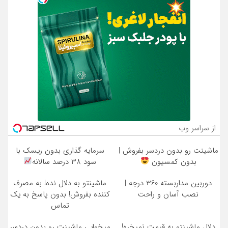
از سراسر وب
ماشینت رو بدون دردسر بفروش |
سرمایه گذاری بدون ریسک با
بدون کمسیون
سود 38 درصد سالانه
دوربین مداربسته 360 درجه |
ماشینتو به دلال نده! به مصرف
نصب آسان و راحت
کننده بفروش! بدون پاسخ به یک
تماس
دلال ماشینتو به قیمت نمیخره!
میخوایی ماشینت رو بدون دردسر