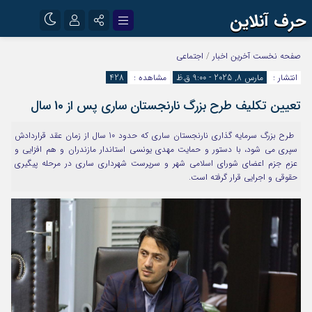
حرف آنلاین
نام کاربری یا نشانی ایمیل
اینستاگرام
تلگرام
صفحه نخست
آخرین اخبار
/
اجتماعی
انتشار :
مارس 8, 2025 - 9:00 ق.ظ
مشاهده :
428
آپارات
تعیین تکلیف طرح بزرگ نارنجستان ساری پس از 10 سال
رمز عبور
طرح بزرگ سرمایه گذاری نارنجستان ساری که حدود 10 سال از زمان عقد قراردادش
سپری می شود، با دستور و حمایت مهدی یونسی استاندار مازندران و هم افزایی و
مرا به خاطر بسپار
عزمِ جزم اعضای شورای اسلامی شهر و سرپرست شهرداری ساری در مرحله پیگیری
حقوقی و اجرایی قرار گرفته است.